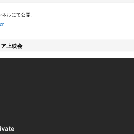
eチャンネルにて公開。
cr
レミア上映会