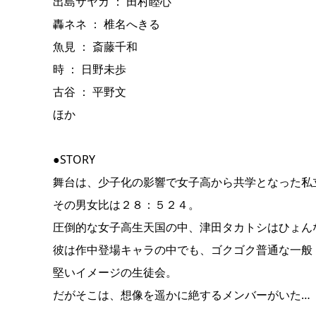
出島サヤカ ： 田村睦心
轟ネネ ： 椎名へきる
魚見 ： 斎藤千和
時 ： 日野未歩
古谷 ： 平野文
ほか
●STORY
舞台は、少子化の影響で女子高から共学となった私
その男女比は２８：５２４。
圧倒的な女子高生天国の中、津田タカトシはひょん
彼は作中登場キャラの中でも、ゴクゴク普通な一般
堅いイメージの生徒会。
だがそこは、想像を遥かに絶するメンバーがいた…