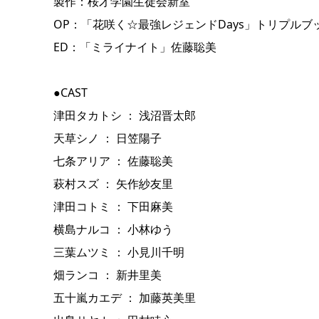
製作：桜才学園生徒会新室
OP：「花咲く☆最強レジェンドDays」トリプルブ
ED：「ミライナイト」佐藤聡美
●CAST
津田タカトシ ： 浅沼晋太郎
天草シノ ： 日笠陽子
七条アリア ： 佐藤聡美
萩村スズ ： 矢作紗友里
津田コトミ ： 下田麻美
横島ナルコ ： 小林ゆう
三葉ムツミ ： 小見川千明
畑ランコ ： 新井里美
五十嵐カエデ ： 加藤英美里