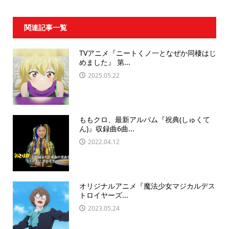
関連記事一覧
TVアニメ『ニートくノ一となぜか同棲はじ
めました』 第...
2025.05.22
ももクロ、最新アルバム『祝典(しゅくて
ん)』収録曲6曲...
2022.04.12
オリジナルアニメ『魔法少⼥マジカルデス
トロイヤーズ...
2023.05.24