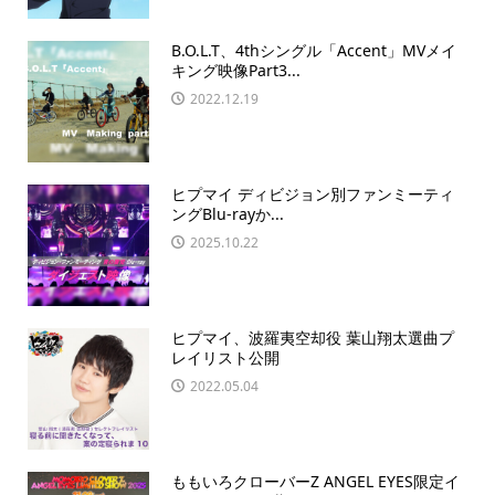
B.O.L.T、4thシングル「Accent」MVメイ
キング映像Part3...
2022.12.19
ヒプマイ ディビジョン別ファンミーティ
ングBlu-rayか...
2025.10.22
ヒプマイ、波羅夷空却役 葉山翔太選曲プ
レイリスト公開
2022.05.04
ももいろクローバーZ ANGEL EYES限定イ