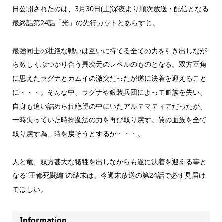
日公開されたのは、3月30日(土)深夜より順次放送・配信となる
最終話第24話「光」の先行カットとあらすじ。
最強同士の壮絶な戦いは互いに持てる全ての力を引き出しなが
ら激しくぶつかり合う異次元のレベルのものとなる。双方互角
に思えたラグナとカムイの激突だったが遂に決着を迎えること
に・・・。そんな中、ラグナや銀装兵団によって血族を失い、
自身も追い詰められ絶望の中にいたアルテマティアだったが、
一時失っていた時操魔法の力を再び取り戻す。翼の血族を全て
取り戻す為、時を戻そうとするが・・・。
人と竜、双方甚大な犠牲を出しながらも遂に決着を迎える事と
なる”王都死闘編”の結末は、今週末放送の第24話で必ず見届け
てほしい。
Information