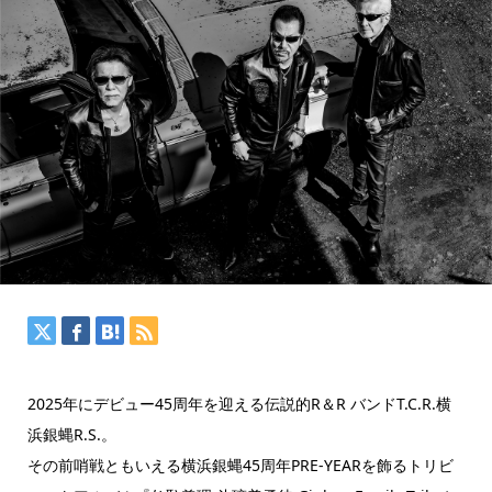
2025年にデビュー45周年を迎える伝説的R＆R バンドT.C.R.横
浜銀蝿R.S.。
その前哨戦ともいえる横浜銀蝿45周年PRE-YEARを飾るトリビ