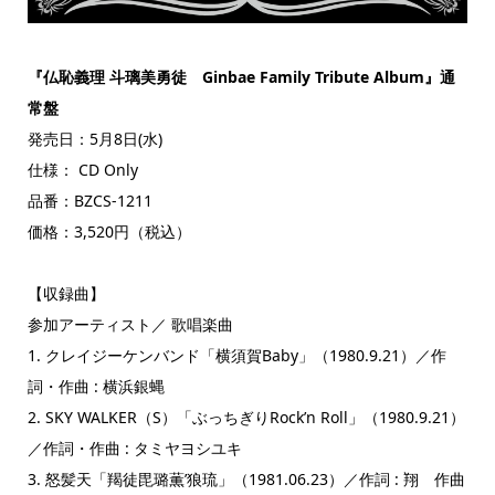
『仏恥義理 斗璃美勇徒 Ginbae Family Tribute Album』通
常盤
発売日：5月8日(水)
仕様： CD Only
品番：BZCS-1211
価格：3,520円（税込）
【収録曲】
参加アーティスト／ 歌唱楽曲
1. クレイジーケンバンド「横須賀Baby」（1980.9.21）／作
詞・作曲 : 横浜銀蝿
2. SKY WALKER（S）「ぶっちぎりRock’n Roll」（1980.9.21）
／作詞・作曲 : タミヤヨシユキ
3. 怒髪天「羯徒毘璐薫’狼琉」（1981.06.23）／作詞 : 翔 作曲