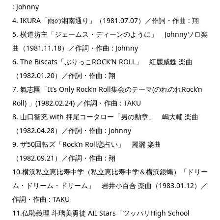
: Johnny
4. IKURA「雨の湘南通り」（1981.07.07）／作詞・作曲 : 翔
5. 横道坊主「ジェームス・ディーンのように」 Johnnyソロ楽
曲（1981.11.18）／作詞・作曲 : Johnny
6. The Biscats「ぶりっこROCK’N ROLL」 紅麗威甦 楽曲
（1982.01.20）／作詞・作曲 : 翔
7. 氣志團「It’s Only Rock’n Roll集会のテーマ(のれのれRock’n
Roll) 」(1982.02.24) ／作詞・作曲 : TAKU
8. 山口智充 with 押尾コータロー「男の勲章」 嶋大輔 楽曲
（1982.04.28）／作詞・作曲 : Johnny
9. ザ50回転ズ「Rock’n Roll恋占い」 麗灑 楽曲
（1982.09.21）／作詞・作曲 : 翔
10.横浜私立恵比寿中学（私立恵比寿中学＆横浜銀蝿）「ドリー
ム・ドリーム・ドリーム」 岩井小百合 楽曲（1983.01.12）／
作詞・作曲 : TAKU
11.仏恥義理 斗璃美勇徒 AII Stars「ツッパリHigh School