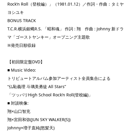
Rock’n Roll（登校編）」（1981.01.12）／作詞・作曲：タミヤ
ヨシユキ
BONUS TRACK
T.C.R.横浜銀蝿R.S. 「昭和魂」 作詞 : 翔 作曲 : Johnny 新ドラ
マ「ゴーストヤンキー」オープニング主題歌
※発売日順収録
【初回限定盤DVD】
■ Music Video:
トリビュートアルバム参加アーティスト全員集合による
“仏恥義理 斗璃美勇徒 All Stars”
「ツッパリHigh School Rock’n Roll(登校編)」
■ 対談映像:
翔×山口智充
翔×宮田和弥(JUN SKY WALKER(S))
Johnny×増子直純(怒髪天)