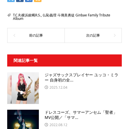
T.C.R.横浜銀蝿R.S.
,
仏恥義理 斗璃美勇徒 Ginbae Family Tribute
Album
関連記事一覧
ジャズサックスプレイヤー ユッコ・ミラ
ー 自身初の全...
2025.12.04
ドレスコーズ、サマーアンセム「聖者」
MV公開／「サマ...
2022.08.12