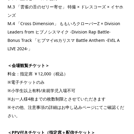
M.3 「雲雀の舌のゼリー寄せ」 特撮 × ドレスコーズ × イヤホ
ンズ
M.4 「Cross Dimension」 ももいろクローバーZ × Division
Leaders from ヒプノシスマイク -Division Rap Battle-
Bonus Track 「ヒプマイvsカリスマ Battle Anthem -EVIL A
LIVE 2024-」
＜会場観覧チケット＞
料金：指定席 ￥12,000（税込）
※電子チケットのみ
※小学生以上有料/未就学児入場不可
※お一人様4枚までの枚数制限とさせていただきます
※その他、注意事項の詳細はお申し込みページにてご確認くだ
さい。
＜PPV付きチケット（指定席＋配信チケット＞