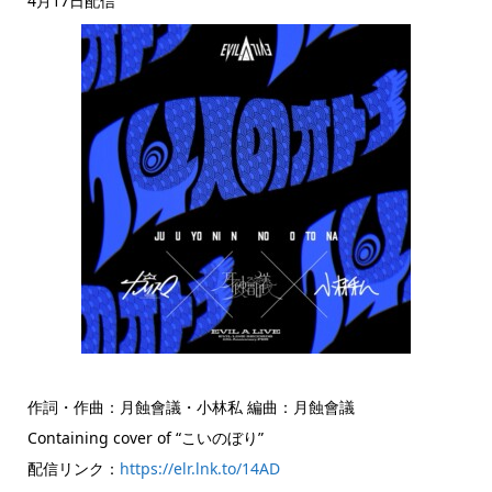
4月17日配信
作詞・作曲：月蝕會議・小林私 編曲：月蝕會議
Containing cover of “こいのぼり”
配信リンク：
https://elr.lnk.to/14AD