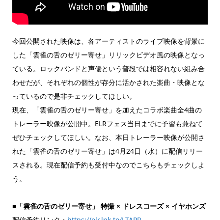
今回公開された映像は、各アーティストのライブ映像を背景に
した「雲雀の舌のゼリー寄せ」リリックビデオ風の映像となっ
ている。ロックバンドと声優という普段では相容れない組み合
わせだが、それぞれの個性が存分に活かされた楽曲・映像とな
っているので是非チェックしてほしい。
現在、「雲雀の舌のゼリー寄せ」を加えたコラボ楽曲全4曲の
トレーラー映像が公開中。ELRフェス当日までに予習も兼ねて
ぜひチェックしてほしい。なお、本日トレーラー映像が公開さ
れた「雲雀の舌のゼリー寄せ」は4月24日（水）に配信リリー
スされる。現在配信予約も受付中なのでこちらもチェックしよ
う。
■「雲雀の舌のゼリー寄せ」 特撮 × ドレスコーズ × イヤホンズ
配信予約リンク：
https://elr.lnk.to/LTAPR