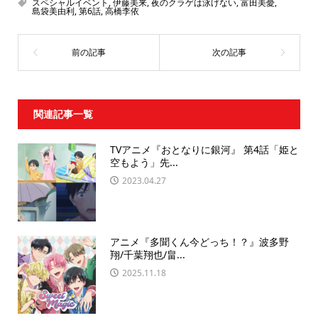
スペシャルイベント
,
伊藤美来
,
夜のクラゲは泳げない
,
富田美憂
,
島袋美由利
,
第6話
,
高橋李依
関連記事一覧
TVアニメ『おとなりに銀河』 第4話「姫と
空もよう」先...
2023.04.27
アニメ『多聞くん今どっち！？』波多野
翔/千葉翔也/畠...
2025.11.18