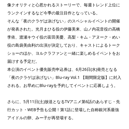
像クオリティと心惹かれるストーリーで、毎週トレンド上位に
ランクインするなど今季の最注目作となっている。
そんな「夜のクラゲは泳げない」のスペシャルイベントの開催
が発表された。光月まひる役の伊藤美来、山ノ内花音役の高橋
李依、渡瀬キウイ役の富田美憂、高梨・キム・アヌーク・めい
役の島袋美由利の出演が決定しており、キャストによるトーク
ショーのほか、ヨルクラファンと一緒に楽しめるイベントをお
届けする予定だ。
本公演のイベント優先販売申込券は、6月26日(水)発売となる
「夜のクラゲは泳げない」Blu-ray Vol.1 【期間限定版】に封入
される。お早めにBlu-rayを予約してイベントに応募しよう。
さらに、5月11日(土)放送となるTVアニメ第6話のあらすじ・先
行カット・WEB予告も公開！第1話に登場した自称銀河系最強
アイドルの卵、みー子が再登場する。