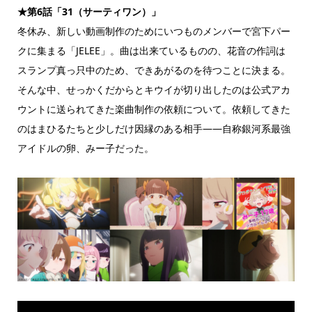
★第
6
話「
31（サーティワン）
」
冬休み、新しい動画制作のためにいつものメンバーで宮下パー
クに集まる「JELEE」。曲は出来ているものの、花音の作詞は
スランプ真っ只中のため、できあがるのを待つことに決まる。
そんな中、せっかくだからとキウイが切り出したのは公式アカ
ウントに送られてきた楽曲制作の依頼について。依頼してきた
のはまひるたちと少しだけ因縁のある相手——自称銀河系最強
アイドルの卵、みー子だった。