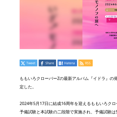
Tweet
Share
Hatena
RSS
ももいろクローバーZの最新アルバム『イドラ』の発
定した。
2024年5月17日に結成16周年を迎えるももいろク
予備試験と本試験の二段階で実施され、予備試験は5