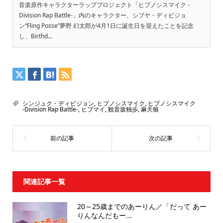
音楽原作キャラクターラッププロジェクト「ヒプノシスマイク -
Division Rap Battle-」内のキャラクター、シブヤ・ディビジョ
ン“Fling Posse”夢野 幻太郎が4月1日に誕生日を迎えたことを記念
し、Birthd...
シンジュク・ディビジョン
,
ヒプノシスマイク
,
ヒプノシスマイク
-Division Rap Battle-
,
ヒプマイ
,
観音坂独歩
,
麻天狼
関連記事一覧
20～25歳までのあーりん／「だって あー
りんなんだもー...