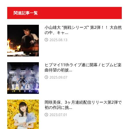
関連記事一覧
小山雄大 ”挑戦シリーズ” 第2弾！！ 大自然
の中、キャ...
2025.08.13
ヒプマイ11thライブ遂に開幕 / ヒプムビ楽
曲待望の初披...
2025.09.07
岡咲美保、3ヶ月連続配信リリース第2弾で
初の作詞に挑...
2023.07.01