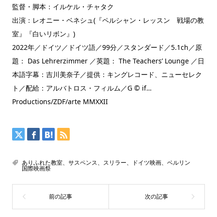
監督・脚本：イルケル・チャタク
出演：レオニー・ベネシュ(『ペルシャン・レッスン 戦場の教
室』『白いリボン』)
2022年／ドイツ／ドイツ語／99分／スタンダード／5.1ch／原
題： Das Lehrerzimmer ／英題： The Teachers’ Lounge ／日
本語字幕：吉川美奈子／提供：キングレコード、ニューセレク
ト／配給：アルバトロス・フィルム／G © if…
Productions/ZDF/arte MMXXII
ありふれた教室、サスペンス、スリラー、ドイツ映画、ベルリン
国際映画祭