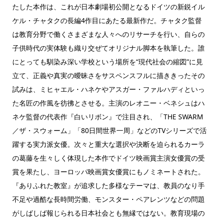
たした本作は、これが日本劇場初公開となるドイツの新鋭イル
ケル・チャタクの長編4作目にあたる最新作だ。チャタク監督
は教育分野で働くさまざまな人々へのリサーチを行い、自らの
子供時代の実体験も織り交ぜてオリジナル脚本を執筆した。誰
にとっても馴染み深い学校という場所を“現代社会の縮図”に見
立て、正義や真実の曖昧さをサスペンスフルに描ききったその
試みは、ミヒャエル・ハネケやアスガー・ファルハディといっ
た名匠の作風を彷彿とさせる。主演のレオニー・ベネシュはハ
ネケ監督の代表作『白いリボン』で注目され、「THE SWARM
／ザ・スウォーム」「80日間世界一周」などのTVシリーズで活
躍する実力派女優。次々と重大な選択や決断を迫られるカーラ
の葛藤を生々しく体現した本作でドイツ映画賞主演女優賞の受
賞を果たし、ヨーロッパ映画賞女優賞にもノミネートされた。
『ありふれた教室』が追求した多様なテーマは、教員のなり手
不足や過酷な長時間労働、モンスター・ペアレンツなどの問題
がしばしば報じられる日本社会とも無縁ではない。教育現場の