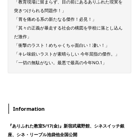
「教育現場に留まらず、目の前にあるありふれた現実を
突きつけられる問題作！」
「胃を痛める系の新たなる傑作！必見！」
「其々の正義が暴走する社会の構図を学校に落とし込ん
だ激作」
「衝撃のラスト！めちゃくちゃ面白い！凄い！」
「キレ味鋭いラストが素晴らしい 今年屈指の傑作。」
「一切の無駄がない。最悪で最高の今年NO.1」
Information
『ありふれた教室5/17(金)』新宿武蔵野館、シネスイッチ銀
座、シネ・リーブル池袋他全国公開