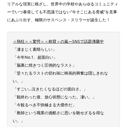
リアルな現実に根ざし、世界中の学校やあらゆるコミュニティ
ーでいつ暴発しても不思議ではない“今そこにある脅威”を見事
にあぶり出す、極限のサスペンス・スリラーが誕生した！
＜熱狂＞＜驚愕＞＜称賛＞の嵐―SNSで話題沸騰中
「凄まじく素晴らしい」
「今年No.1、超面白い」
「脳裏に焼きつく圧倒的なラスト」
「堂々たるラストの切れ味に映画的興奮は隠しきれな
い。」
「すごい…泣きたくなるほどの面白さ。」
「観終わった後、放心状態になった。凄い。」
「今観るべき不快極まる大傑作だ」
「教師という職業の過酷さに思いを馳せざるを得な
い。」