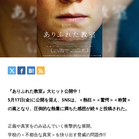
『ありふれた教室』大ヒット公開中！
5月17日(金)に公開を迎え、SNSは、＜熱狂＞＜驚愕＞＜称賛＞
の嵐となり、圧倒的な熱量に満ちた感想が続々と投稿された。
正義や真実をのみ込んでいく衝撃的な展開。
学校の＜不都合な真実＞を抉り出す脅威の問題作!!