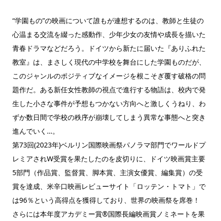
“学園もの”の映画について誰もが連想するのは、教師と生徒の
心温まる交流を綴った感動作、少年少女の友情や成長を描いた
青春ドラマなどだろう。ドイツから新たに届いた『ありふれた
教室』は、まさしく現代の中学校を舞台にした学園ものだが、
このジャンルのポジティブなイメージを根こそぎ覆す破格の問
題作だ。ある新任女性教師の視点で進行する物語は、校内で発
生した小さな事件が予想もつかない方向へと激しくうねり、わ
ずか数日間で学校の秩序が崩壊してしまう異常な事態へと突き
進んでいく…。
第73回(2023年)ベルリン国際映画祭パノラマ部門でワールドプ
レミアされW受賞を果たしたのを皮切りに、ドイツ映画賞主要
5部門（作品賞、監督賞、脚本賞、主演女優賞、編集賞）の受
賞を達成、米辛口映画レビューサイト「ロッテン・トマト」で
は96％という高得点を獲得しており、世界の映画祭を席巻！
さらには本年度アカデミー賞®国際長編映画賞ノミネートを果