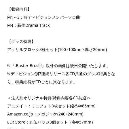
【収録内容】
M1～3：各ディビジョンメンバーソロ曲
M4：新作Drama Track
【グッズ特典】
アクリルブロック3種セット(100×100mm×厚さ20ｍｍ)
※『.Buster Bros!!!』以外の画像は後日公開いたします。
※ディビジョン別7連続リリース各CD共通のグッズ特典とな
り、特典絵柄がCDごとに異なります。
＜法人別オリジナル特典(特典内容各CD共通)＞
アニメイト：ミニフォト3枚セット(各54×86mm)
Amazon.co.jp：メガジャケ(240×240mm)
ELR Store：丸缶バッジ3個セット（各Φ57mm）