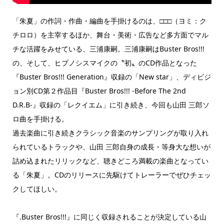
「朱夏」の作詞・作曲・編曲を手掛けるのは、□□□（ヨミ：ク
チロロ）を主宰するほか、舞台・美術・広告など多方面でマル
チな活躍をみせている、三浦康嗣。三浦康嗣はBuster Bros!!!
の、そして、ヒプノシスマイクの〝初〟のCD作品となった
『Buster Bros!!! Generation』収録の「New star」、ディビジ
ョン別CD第２作品目『Buster Bros!!! -Before The 2nd
D.R.B-』収録の「レクイエム」に引き続き、今回も山田 三郎ソ
ロ曲を手掛ける。
過去楽曲に引き続きクラシック音楽のサンプリングが取り入れ
られているトラックや、山田 三郎自身の成長・等身大な想いが
詰め込まれたリリックなど、聴きどころ満載の楽曲となってい
る「朱夏」。CDのリリースに先駆けてトレーラーでぜひチェッ
クしてほしい。
『.Buster Bros!!!』に同じく収録されることが決定している山