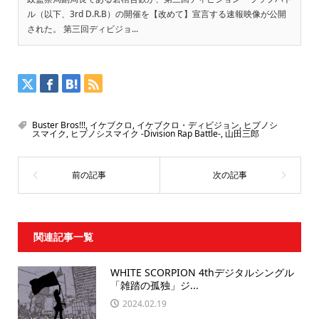
ル（以下、3rd D.R.B）の開催を【改めて】宣言する速報映像が公開
された。 第三回ディビジョ...
Buster Bros!!!
,
イケブクロ
,
イケブクロ・ディビジョン
,
ヒプノシ
スマイク
,
ヒプノシスマイク -Division Rap Battle-
,
山田三郎
関連記事一覧
WHITE SCORPION 4thデジタルシングル
「雑踏の孤独」ジ...
2024.02.19