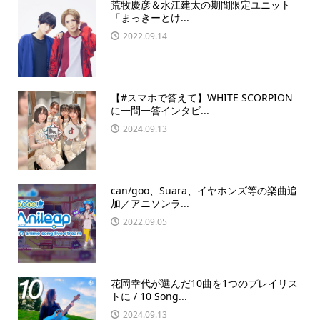
荒牧慶彦＆水江建太の期間限定ユニット
「まっきーとけ...
2022.09.14
【#スマホで答えて】WHITE SCORPION
に一問一答インタビ...
2024.09.13
can/goo、Suara、イヤホンズ等の楽曲追
加／アニソンラ...
2022.09.05
花岡幸代が選んだ10曲を1つのプレイリス
トに / 10 Song...
2024.09.13