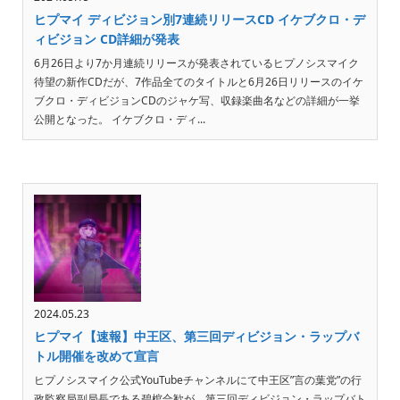
ヒプマイ ディビジョン別7連続リリースCD イケブクロ・デ
ィビジョン CD詳細が発表
6月26日より7か月連続リリースが発表されているヒプノシスマイク
待望の新作CDだが、7作品全てのタイトルと6月26日リリースのイケ
ブクロ・ディビジョンCDのジャケ写、収録楽曲名などの詳細が一挙
公開となった。 イケブクロ・ディ...
2024.05.23
ヒプマイ【速報】中王区、第三回ディビジョン・ラップバ
トル開催を改めて宣言
ヒプノシスマイク公式YouTubeチャンネルにて中王区”言の葉党”の行
政監察局副局長である碧棺合歓が、第三回ディビジョン・ラップバト