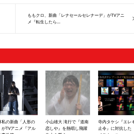
ももクロ、新曲「レナセールセレナーデ」がTVアニ
メ『転生したら...
林私の新曲「人形の
小山雄大 滝行で『道南
寺内タケシ『エレ
」がTVアニメ『アル
恋しや』を熱唱し飛躍
止令』に対抗した