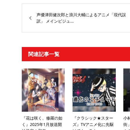
声優津田健次郎と浪川大輔によるアニメ「現代誤
訳」 メインビジュ...
関連記事一覧
『花は咲く、修羅の如
『クラシック★スター
小
く』2025年1月放送開
ズ』TVアニメ化に先駆
街