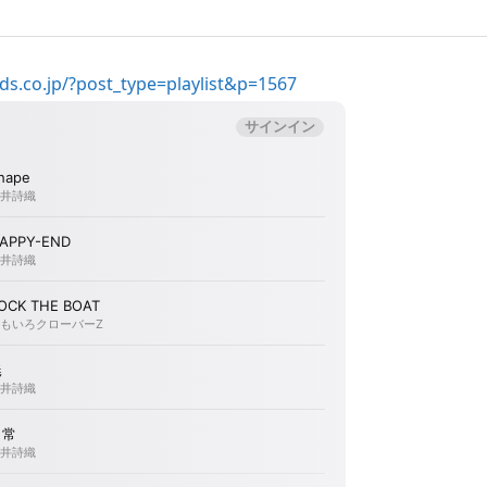
ords.co.jp/?post_type=playlist&p=1567