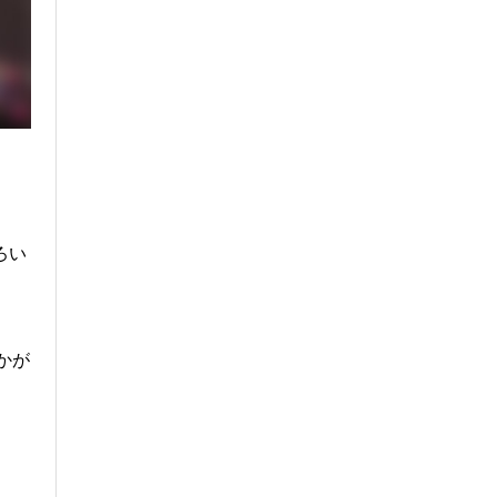
ろい
かが