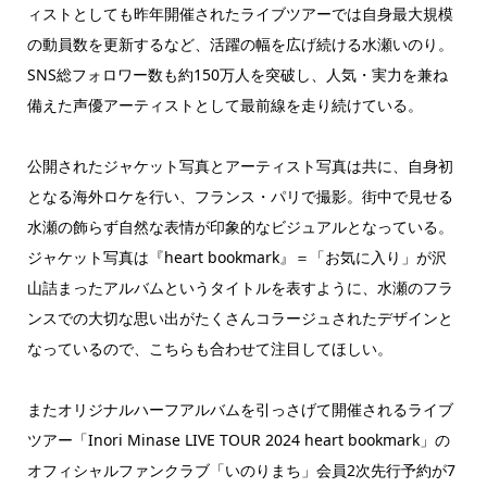
ィストとしても昨年開催されたライブツアーでは自身最大規模
の動員数を更新するなど、活躍の幅を広げ続ける水瀬いのり。
SNS総フォロワー数も約150万人を突破し、人気・実力を兼ね
備えた声優アーティストとして最前線を走り続けている。
公開されたジャケット写真とアーティスト写真は共に、自身初
となる海外ロケを行い、フランス・パリで撮影。街中で見せる
水瀬の飾らず自然な表情が印象的なビジュアルとなっている。
ジャケット写真は『heart bookmark』＝「お気に入り」が沢
山詰まったアルバムというタイトルを表すように、水瀬のフラ
ンスでの大切な思い出がたくさんコラージュされたデザインと
なっているので、こちらも合わせて注目してほしい。
またオリジナルハーフアルバムを引っさげて開催されるライブ
ツアー「Inori Minase LIVE TOUR 2024 heart bookmark」の
オフィシャルファンクラブ「いのりまち」会員2次先行予約が7