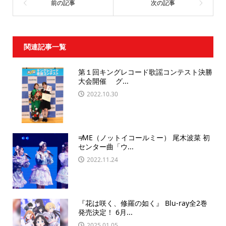
関連記事一覧
第１回キングレコード歌謡コンテスト決勝
大会開催 グ...
2022.10.30
≠ME（ノットイコールミー） 尾木波菜 初
センター曲「ウ...
2022.11.24
『花は咲く、修羅の如く』 Blu-ray全2巻
発売決定！ 6月...
2025.01.05