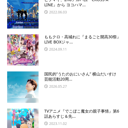
LINE』から ヨコハマ...
2022.06.03
ももクロ・高城れに『まるごと開高30祭』
LIVE BOXジャ...
2024.09.11
国民的“うたのおにいさん” 横山だいすけ
芸能活動20周...
2026.05.27
TVアニメ『でこぼこ魔女の親子事情』第6
話あらすじ＆先...
2023.11.02