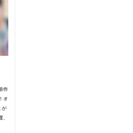
新作
！オ
ミが
度、