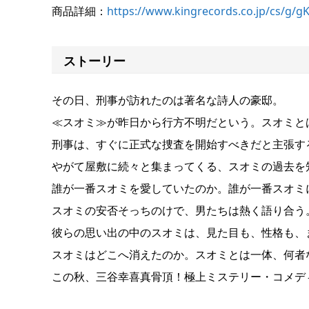
商品詳細：
https://www.kingrecords.co.jp/cs/g/g
ストーリー
その日、刑事が訪れたのは著名な詩人の豪邸。
≪スオミ≫が昨日から行方不明だという。スオミと
刑事は、すぐに正式な捜査を開始すべきだと主張す
やがて屋敷に続々と集まってくる、スオミの過去を
誰が一番スオミを愛していたのか。誰が一番スオミ
スオミの安否そっちのけで、男たちは熱く語り合う
彼らの思い出の中のスオミは、見た目も、性格も、
スオミはどこへ消えたのか。スオミとは一体、何者
この秋、三谷幸喜真骨頂！極上ミステリー・コメデ