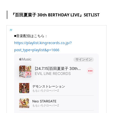
『百田夏菜子 30th BIRTHDAY LIVE』SETLIST
■音楽配信はこちら：
https://playlist.kingrecords.co.jp/?
post_type=playlist&p=1666