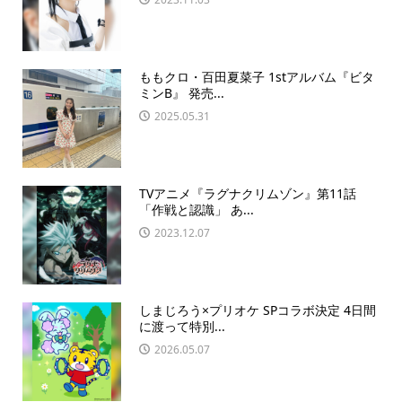
ももクロ・百田夏菜子 1stアルバム『ビタ
ミンB』 発売...
2025.05.31
TVアニメ『ラグナクリムゾン』第11話
「作戦と認識」 あ...
2023.12.07
しまじろう×プリオケ SPコラボ決定 4日間
に渡って特別...
2026.05.07