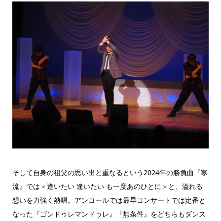
そして自身の祖父の思い出と重なるという2024年の勝負曲『寒
流』では＜逢いたい 逢いたい も一度あのひとに＞と、溢れる
想いを力強く熱唱。アンコールでは最早コンサートでは定番と
なった『ゴンドゥレマンドゥレ』『無条件』をどちらもダンス