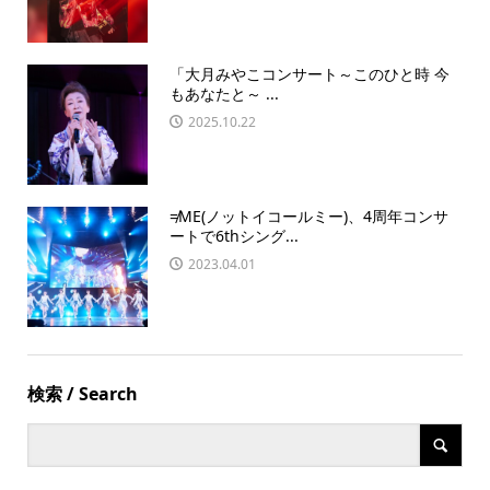
「大月みやこコンサート～このひと時 今
もあなたと～ ...
2025.10.22
≠ME(ノットイコールミー)、4周年コンサ
ートで6thシング...
2023.04.01
検索 / Search