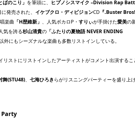
とばのこり」
を筆頭に、
ヒプノシスマイク –Division Rap Battl
日に発売された、
イケブクロ・ディビジョン
CD
『.Buster Bros
唱楽曲
「H歴維新」
、人気ボカロP・
すりぃ
が手掛けた
愛美
の
人気を誇る
杉山清貴
の
「ふたりの夏物語 NEVER ENDING
以外にもシーズナルな楽曲も多数リストインしている。
イリストにリストインしたアーティストがコメント出演するこ
舞(STU48)
、
七海ひろき
らがリスニングパーティーを盛り上
 Party