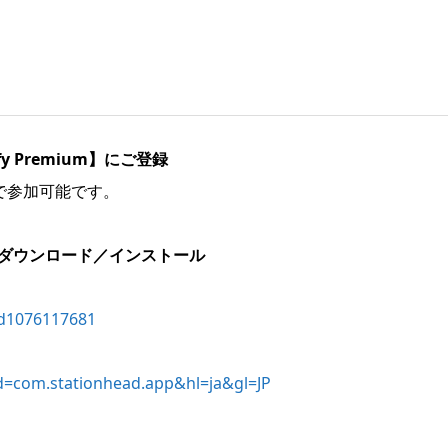
fy Premium】にご登録
で参加可能です。
リをダウンロード／インストール
id1076117681
id=com.stationhead.app&hl=ja&gl=JP