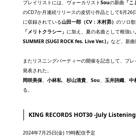
プレイリストには、ヴォーカリスト
Sou
の新曲
「こ
のCD7か月連続リリースの皮切り作品として6月26
に収録されている
山田一郎（CV：木村昴）
のソロ歌
「メリトクラシー」
に加え、夏の名曲として根強い
SUMMER (SUGI ROCK fes. Live Ver.)」
など、新曲
またリスニングパーティーの開催を記念して、プレ
発表された。
岡咲美保
、
小林私
、
杉山清貴
、
Sou
、
玉井詩織
、
中村
る。
KING RECORDS HOT30 -July Listening
2024年7月25日(金) 19時配信予定