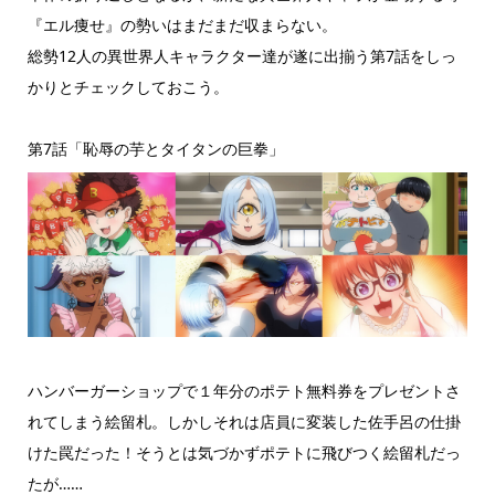
『エル痩せ』の勢いはまだまだ収まらない。
総勢12人の異世界人キャラクター達が遂に出揃う第7話をしっ
かりとチェックしておこう。
第7話「恥辱の芋とタイタンの巨拳」
ハンバーガーショップで１年分のポテト無料券をプレゼントさ
れてしまう絵留札。しかしそれは店員に変装した佐手呂の仕掛
けた罠だった！そうとは気づかずポテトに飛びつく絵留札だっ
たが……