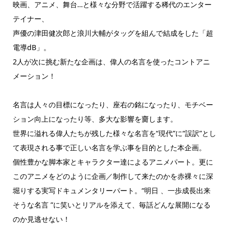
映画、アニメ、舞台…と様々な分野で活躍する稀代のエンター
テイナー、
声優の津田健次郎と浪川大輔がタッグを組んで結成をした「超
電導dB」。
2人が次に挑む新たな企画は、偉人の名言を使ったコントアニ
メーション！
名言は人々の目標になったり、座右の銘になったり、モチベー
ション向上になったり等、多大な影響を齎します。
世界に溢れる偉人たちが残した様々な名言を“現代”に“誤訳”とし
て表現される事で正しい名言を学ぶ事を目的とした本企画。
個性豊かな脚本家とキャラクター達によるアニメパート。更に
このアニメをどのように企画／制作して来たのかを赤裸々に深
堀りする実写ドキュメンタリーパート。“明日 、一歩成長出来
そうな名言 ”に笑いとリアルを添えて、毎話どんな展開になる
のか見逃せない！