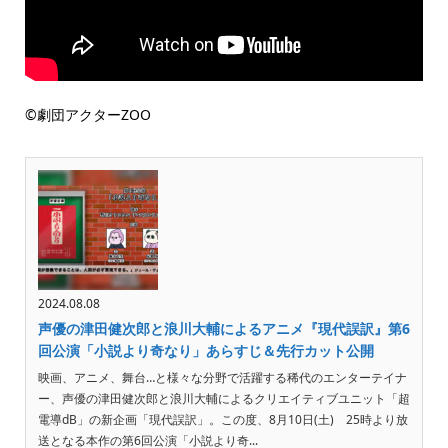
©劇団アクターZOO
2024.08.08
声優の津田健次郎と浪川大輔によるアニメ『現代誤訳』第6
回公演「小説より奇なり」あらすじ＆先行カット公開
映画、アニメ、舞台…と様々な分野で活躍する稀代のエンターテイナ
ー、声優の津田健次郎と浪川大輔によるクリエイティブユニット「超
電導dB」の新企画「現代誤訳」。この度、8月10日(土) 25時より放
送となる本作の第6回公演「小説より奇...