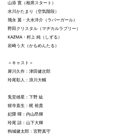
山添 寛（相席スタート）
水川かたまり（空気階段）
飛永 翼・大水洋介（ラバーガール）
野田クリスタル（マヂカルラブリー）
KAƵMA・村上 純（しずる）
岩崎う大（かもめんたる）
＜キャスト＞
犀川久作：津田健次郎
玲尾彰人：浪川大輔
兎堂雄星：下野 紘
猩寺直生：梶 裕貴
妃隈 暉：内山昂輝
玲尾 諒：山下大輝
狗城健太郎：宮野真守