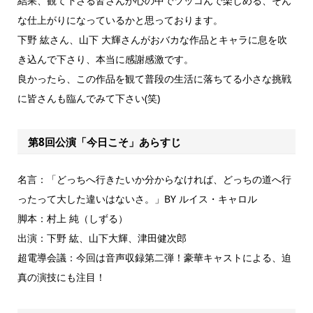
結果、観て下さる皆さんが心の中でツッコんで楽しめる、そん
な仕上がりになっているかと思っております。
下野 紘さん、山下 大輝さんがおバカな作品とキャラに息を吹
き込んで下さり、本当に感謝感激です。
良かったら、この作品を観て普段の生活に落ちてる小さな挑戦
に皆さんも臨んでみて下さい(笑)
第8回公演「今日こそ」あらすじ
名言：「どっちへ行きたいか分からなければ、どっちの道へ行
ったって大した違いはないさ。」BY ルイス・キャロル
脚本：村上 純（しずる）
出演：下野 紘、山下大輝、津田健次郎
超電導会議：今回は音声収録第二弾！豪華キャストによる、迫
真の演技にも注目！