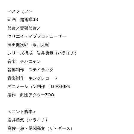
＜スタッフ＞
企画 超電導dB
監督／音響監督／
クリエイティブプロデューサー
津田健次郎 浪川大輔
シリーズ構成 岩井勇気（ハライチ）
音楽 チバニャン
音響制作 ステイラック
音楽制作 キングレコード
アニメーション制作 ILCASHIPS
製作 劇団アクターZOO
＜コント脚本＞
岩井勇気（ハライチ）
高佐一慈・尾関高文（ザ・ギース）