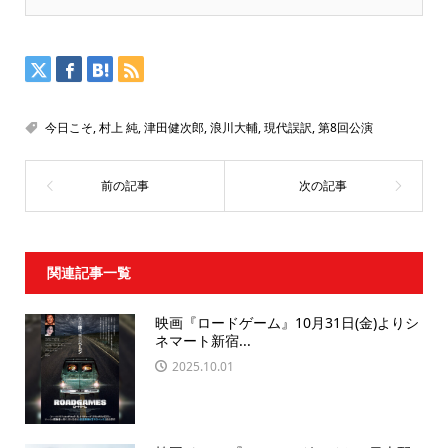
今日こそ
,
村上 純
,
津田健次郎
,
浪川大輔
,
現代誤訳
,
第8回公演
関連記事一覧
映画『ロードゲーム』10月31日(金)よりシ
ネマート新宿...
2025.10.01