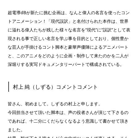
超電導dBが新たに挑む企画は、なんと偉人の名言を使ったコン
トアニメーション！「現代誤訳」と名付けられた本作は、世界
に溢れる偉人たちが残した様々な名言を“現代”に“誤訳”として表
現される事で正しい名言を学ぶ事を目的としており、個性豊か
な芸人が手掛けるコント脚本と豪華声優陣によるアニメパート
と、このアニメをどのように企画・制作して来たのかを二人が
深堀りする実写ドキュメンタリーパートで構成されている。
村上 純（しずる）コメントコメント
皆さん、初めまして。しずるの村上と申します。
今回担当させて頂いた脚本は、声の役者さんが演じて下さるの
であれば、十二分にくだらなくなるよう意識して書かせて頂き
ました。