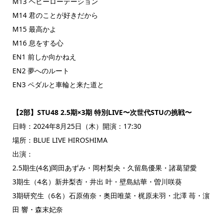
M13 ヘビーローテーション
M14 君のことが好きだから
M15 最高かよ
M16 息をする心
EN1 前しか向かねえ
EN2 夢へのルート
EN3 ペダルと車輪と来た道と
【2部】STU48 2.5期×3期 特別LIVE〜次世代STUの挑戦〜
日時：2024年8月25日（木）開演：17:30
場所：BLUE LIVE HIROSHIMA
出演：
2.5期生(4名)岡田あずみ・岡村梨央・久留島優果・諸葛望愛
3期生（4名）新井梨杏・井出 叶・壁島結華・曽川咲葵
3期研究生（6名）石原侑奈・奥田唯菜・梶原未羽・北澤 苺・濵
田 響・森末妃奈