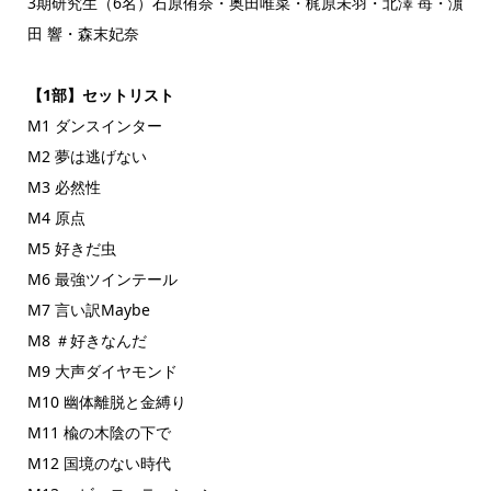
3期研究生（6名）石原侑奈・奥田唯菜・梶原未羽・北澤 苺・濵
田 響・森末妃奈
【1部】セットリスト
M1 ダンスインター
M2 夢は逃げない
M3 必然性
M4 原点
M5 好きだ虫
M6 最強ツインテール
M7 言い訳Maybe
M8 ＃好きなんだ
M9 大声ダイヤモンド
M10 幽体離脱と金縛り
M11 楡の木陰の下で
M12 国境のない時代