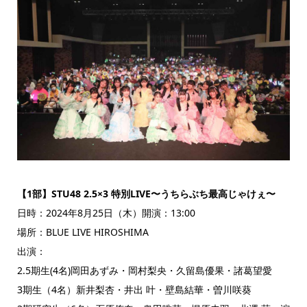
【1部】STU48 2.5×3 特別LIVE〜うちらぶち最高じゃけぇ〜
日時：2024年8月25日（木）開演：13:00
場所：BLUE LIVE HIROSHIMA
出演：
2.5期生(4名)岡田あずみ・岡村梨央・久留島優果・諸葛望愛
3期生（4名）新井梨杏・井出 叶・壁島結華・曽川咲葵