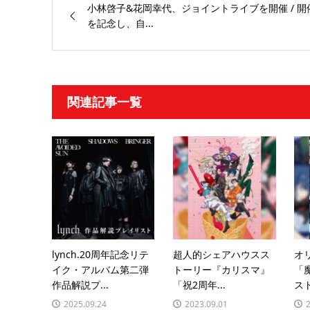
小林啓子&花岡幸代、ジョイントライブを開催 / 開
を記念し、自...
関連記事一覧
lynch.20周年記念リテ
超人的シェアハウスス
オ
イク・アルバム第二弾
トーリー『カリスマ』
「
作品解説プ...
「祝2周年...
スト
2025.09.24
2023.09.01