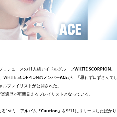
プロデュースの11人組アイドルグループ
WHITE SCORPION
。
WHITE SCORPIONのメンバー
ACE
が、「思わず口ずさんで
ャルプレイリストが公開された。
Eの音楽遍歴が垣間見えるプレイリストとなっている。
となる1stミニアルバム
『Caution』
を9/11にリリースしたばかり