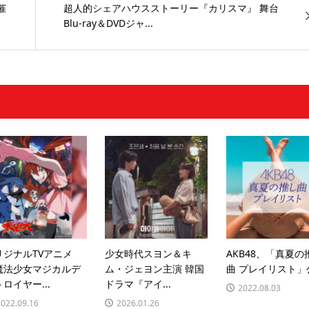
催
超人的シェアハウスストーリー『カリスマ』 舞台
Blu-ray＆DVDジャ...
リジナルTVアニメ
少女時代スヨン＆キ
AKB48、「真夏の
魔法少女マジカルデ
ム・ジェヨン主演 韓国
曲 プレイリスト」
ロイヤー...
ドラマ『アイ...
2022.08.03
2022.09.16
2026.01.26