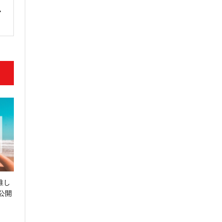
推し
公開