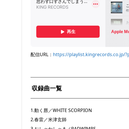
配信URL：
https://playlist.kingrecords.co.jp
収録曲一覧
1.動く唇／WHITE SCORPION
2.春雷／米津玄師
3.おしゃかしゃま／RADWIMPS