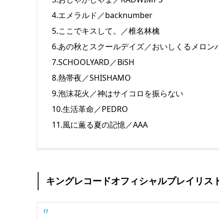
4.エメラルド／backnumber
5.ここでキスして。／椎名林檎
6.あの秋とスクールデイズ／おいしくるメロン
7.SCHOOLYARD／BiSH
8.熱帯夜／SHISHAMO
9.泡沫花火／神はサイコロを振らない
10.生活革命／PEDRO
11.風に薫る夏の記憶／AAA
キングレコードオフィシャルプレイリス