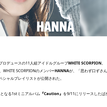
プロデュースの11人組アイドルグループ
WHITE SCORPION
。
WHITE SCORPIONのメンバー
HANNA
が、「思わず口ずさ
ペシャルプレイリストが公開された。
作品となる1stミニアルバム
『Caution』
を9/11にリリースしたば