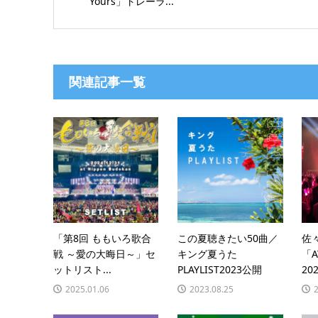
Yours」トレーラ...
関連記事一覧
「第8回 ももいろ歌合
この夏聴きたい50曲／
佐
戦 ～愛の大晦日～」セ
キング夏うた
「A
ットリスト...
PLAYLIST2023公開
202
2025.01.06
2023.08.25