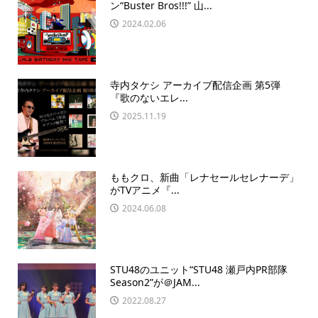
ン“Buster Bros!!!” 山...
2024.02.06
寺内タケシ アーカイブ配信企画 第5弾
『歌のないエレ...
2025.11.19
ももクロ、新曲「レナセールセレナーデ」
がTVアニメ『...
2024.06.08
STU48のユニット“STU48 瀬戸内PR部隊
Season2”が＠JAM...
2022.08.27