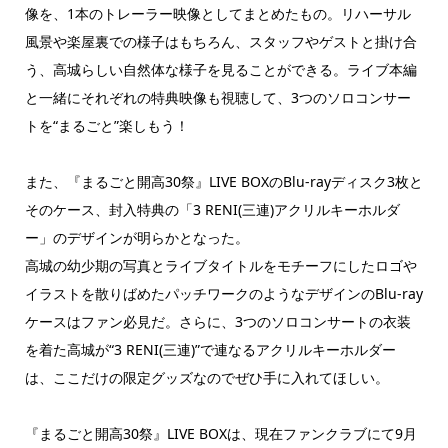
像を、1本のトレーラー映像としてまとめたもの。リハーサル
風景や楽屋裏での様子はもちろん、スタッフやゲストと掛け合
う、高城らしい自然体な様子を見ることができる。ライブ本編
と一緒にそれぞれの特典映像も視聴して、3つのソロコンサー
トを“まるごと”楽しもう！
また、『まるごと開高30祭』LIVE BOXのBlu-rayディスク3枚と
そのケース、封入特典の「3 RENI(三連)アクリルキーホルダ
ー」のデザインが明らかとなった。
高城の幼少期の写真とライブタイトルをモチーフにしたロゴや
イラストを散りばめたパッチワークのようなデザインのBlu-ray
ケースはファン必見だ。さらに、3つのソロコンサートの衣装
を着た高城が“3 RENI(三連)”で連なるアクリルキーホルダー
は、ここだけの限定グッズなのでぜひ手に入れてほしい。
『まるごと開高30祭』LIVE BOXは、現在ファンクラブにて9月