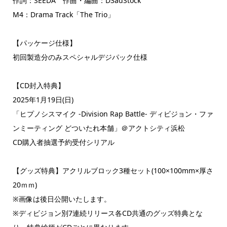
作詞：SEEDA 作曲・編曲：D3adStock
M4：Drama Track「The Trio」
【パッケージ仕様】
初回製造分のみスペシャルデジパック仕様
【CD封入特典】
2025年1月19日(日)
「ヒプノシスマイク -Division Rap Battle- ディビジョン・ファ
ンミーティング どついたれ本舗」＠アクトシティ浜松
CD購入者抽選予約受付シリアル
【グッズ特典】アクリルブロック3種セット(100×100mm×厚さ
20ｍｍ)
※画像は後日公開いたします。
※ディビジョン別7連続リリース各CD共通のグッズ特典とな