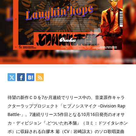
待望の新作ＣＤを7か月連続でリリース中の、音楽原作キャラ
クターラッププロジェクト「ヒプノシスマイク –Division Rap
Battle-」。7連続リリース5作目となる10月16日発売のオオサ
カ・ディビジョン『.どついたれ本舗』（ヨミ：ドツイタレホン
ポ）に収録される白膠木 簓（CV：岩崎諒太）のソロ歌唱楽曲