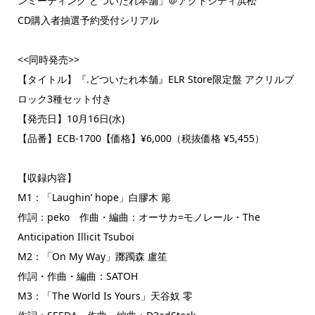
ンミーティング どついたれ本舗」＠アクトシティ浜松
CD購入者抽選予約受付シリアル
<<同時発売>>
【タイトル】『.どついたれ本舗』ELR Store限定盤 アクリルブ
ロック3種セット付き
【発売日】10月16日(水)
【品番】ECB-1700【価格】¥6,000（税抜価格 ¥5,455）
【収録内容】
M1：「Laughin’ hope」白膠木 簓
作詞：peko 作曲・編曲：オーサカ=モノレール・The
Anticipation Illicit Tsuboi
M2：「On My Way」躑躅森 盧笙
作詞・作曲・編曲：SATOH
M3：「The World Is Yours」天谷奴 零