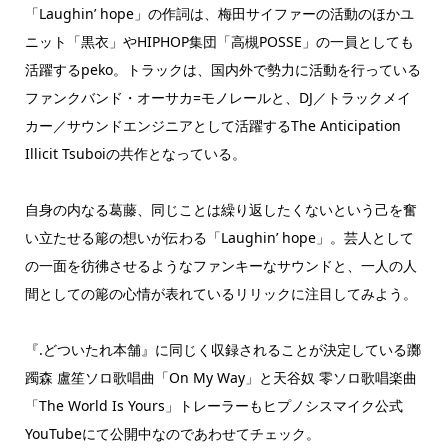
「Laughin’ hope」の作詞は、梅田サイファーの活動のほかユ
ニット「黒衣」やHIPHOP集団「高槻POSSE」の一員としても
活躍するpeko。トラックは、国内外で勢力に活動を行っている
ファンクバンド・オーサカ=モノレールと、DJ／トラックメイ
カー／サウンドエンジニアとして活躍するThe Anticipation
Illicit Tsuboiの共作となっている。
自身の内なる葛藤、同じことは繰り返したくないという己を奮
い立たせる簓の想いが伝わる「Laughin’ hope」。芸人として
の一面を彷彿させるようなファンキーなサウンドと、一人の人
間としての簓の心情が表れているリリックに注目してみよう。
『.どついたれ本舗』に同じく収録されることが決定している躑
躅森 盧笙ソロ歌唱曲「On My Way」と天谷奴 零ソロ歌唱楽曲
「The World Is Yours」トレーラーもヒプノシスマイク公式
YouTubeにて公開中なのであわせてチェック。