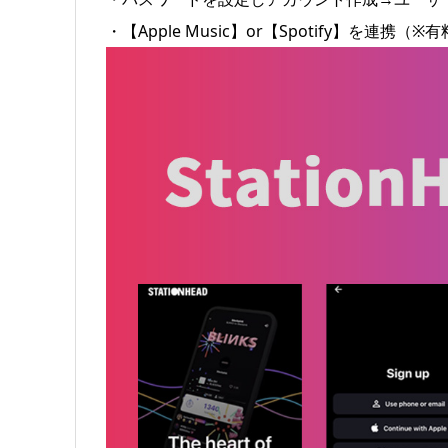
・【Apple Music】or【Spotify】を連携