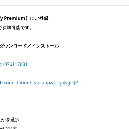
fy Premium】にご登録
で参加可能です。
リをダウンロード／インストール
id1076117681
id=com.stationhead.app&hl=ja&gl=JP
れかを選択
ID設定