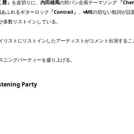
く唇」
を皮切りに、
内田雄馬
の対バン企画テーマソング
「Chem
感あふれるギターロック
「Contrail」
、
≠ME
の切ない歌詞が話
が多数リストインしている。
イリストにリストインしたアーティストがコメント出演するこ
スニングパーティーを盛り上げる。
tening Party