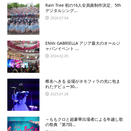
Rain Tree 初の16人全員曲制作決定、5th
デジタルシング...
2026.07.04
ENVii GABRIELLA アジア最大のオールジ
ャパンイベント ...
2024.02.05
椎名へきる 会場がネモフィラの光に包ま
れたデビュー30...
2025.01.28
～ももクロと超豪華出場者による年越し歌
の祭典『第7回...