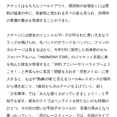
チケットはもちろんソールドアウト。開演前の会場近くには歴
戦の猛者の中に、初参戦と思われる方々の姿も見られ、30周年
の客層の重みを実感することができた。
ステージには彼女のイニシャル”H・S”が印された青い大きなフ
ラッグが掲げられ、生バンドのサウンドをバックに、ファンの
ボルテージは高まるばかり。今年5月に発売した自身初のセル
フカバーアルバム『HARMONY STAR』のジャケット衣装に身
を包んだ彼女が登場すると「30th アニバーサリーライブへよう
こそ！」と声高らかに宣言！間髪を入れず「空想メトロ」に突
入すると、もはや”熟練の域”と言えるコール&レスポンスが場内
から湧き起こり、1曲目からボルテージを上げていく。続く
「少女爆弾」では「みんな盛り上がっていきましょう！」と手
拍子を促す。彼女のライブはペンライトを持たないのも特徴の
ひとつ。その分の想いが手拍子やコールの 音量の厚みとなり
乗っかっていく。「恋のレースクィーン」では、今回のライブ