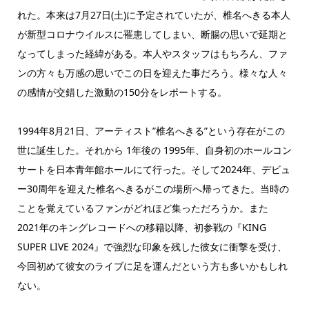
れた。本来は7月27日(土)に予定されていたが、椎名へきる本人
が新型コロナウイルスに罹患してしまい、断腸の思いで延期と
なってしまった経緯がある。本人やスタッフはもちろん、ファ
ンの方々も万感の思いでこの日を迎えた事だろう。様々な人々
の感情が交錯した激動の150分をレポートする。
1994年8月21日、アーティスト”椎名へきる”という存在がこの
世に誕生した。それから 1年後の 1995年、自身初のホールコン
サートを日本青年館ホールにて行った。そして2024年、デビュ
ー30周年を迎えた椎名へきるがこの場所へ帰ってきた。当時の
ことを覚えているファンがどれほど集っただろうか。また
2021年のキングレコードへの移籍以降、初参戦の『KING
SUPER LIVE 2024』で強烈な印象を残した彼女に衝撃を受け、
今回初めて彼女のライブに足を運んだという方も多いかもしれ
ない。