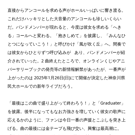
直後からアンコールを求める声がホールいっぱいに響き渡る。
これだけハッキリとした大音量のアンコールも珍しいくらい
だ。バンドメンバーが現れると、今度は彼女を求める「へき
る」コールへと変わる。「抱きしめて」を披露し、「みんなひ
とつになっていこう！」と呼びかけ「風が吹く丘」へ。間奏で
は彼女からひとりずつ呼び込みが あり、バンドメンバーが紹
介されていった。2 曲終えたところで、オンラインくじやアニ
バーサリーブックの発売等の新情報解禁があったが、一番声が
上がったのは 2025年1月26日(日)にて開催が決定した神奈川県
民大ホールでの新年ライブだろう。
「最後はこの曲で盛り上がって終わろう！」と「Graduater」
を披露。後半になってもなお力強さを増していく彼女の歌声に
応えるかのように、ファンは今日一番の声援とこぶしを突き上
げる。曲の最後には金テープも飛び交い、興奮は最高潮に。