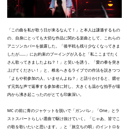
「この曲を私が歌う日が来るなんて！」と本人は謙遜するもの
の、自身にとっても大切な作品に関わる楽曲として、これらの
アニソンカバーを披露した。「後半戦も残り少なくなってきま
したが……」にお約束のブーイングが入ると「私ここまでたく
さん歌ってきましたよね？！」と笑いを誘う。「愛の拳を突き
上げてください！」と、椎名へきるライブでの作法を説きつつ
「よもや初参加の人、いませんよね？」と語りかけると、臆せ
ず元気な声で返事する参加者に対し、大きくも温かな拍手が場
内から沸き起こったのがとても印象深い。
MC の前に青のジャケットを脱いで「ガンバレ」「One」とラ
ストスパートらしい選曲で駆け抜けていく。「じゃあ、皆でこ
の歌を歌いたいと思います。」と「旅立ちの唄」のイントロを