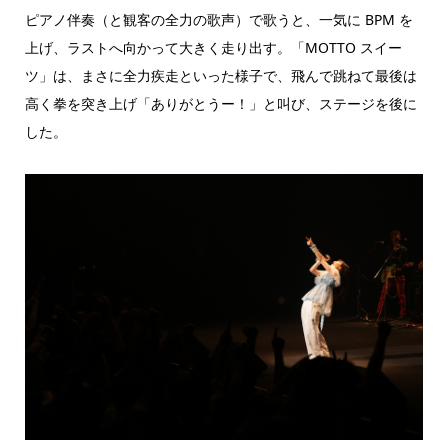
ピアノ伴奏（と観客の全力の歌声）で歌うと、一気に BPM を
上げ、ラストへ向かって大きく走り出す。「MOTTO スイー
ツ」は、まさに全力疾走といった様子で、飛んで跳ねて最後は
高く拳を突き上げ「ありがとうー！」と叫び、ステージを後に
した。