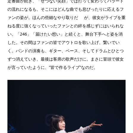
定番曲が続き、「せつない笑顔」では打って変わってバラード
の流れになるも、そこにはどんな曲でも息ぴったりに応えるフ
ァンの姿が。ほんの些細なやり取りだ が、彼女がライブを重
ねる度に強くなっていったファンとの絆を感じずにはいられな
い。「246」「届けたい想い」と続くと、舞台下手へと姿を消
した。その間はファンの皆でアウトロを歌い上げ、繋いでい
く。バンドの演奏も、ギター、ベース、そしてドラムとひとつ
ずつ消えていき、最後は客席の歌声だけに。まさに冒頭で彼女
が言っていたように、”皆で作るライブ”なのだ。