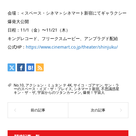
会場：＜スペース・シネマ＞シネマート新宿にてギャラクシー
爆発大公開
日程：11/1（金）〜11/21（木）
キングレコード、フリークスムービー、アンプラグド配給
公式HP：
https://www.cinemart.co.jp/theater/shinjuku/
No.10
,
アクション・ミュタン テ 4K
,
サイコ・ゴアマン
,
サン・ラ
ーのスペース・イズ・ザ・プレイス
,
シネマート新宿
,
不思議惑星
キン・ザ・ザ
,
宇宙からのツタンカーメン
,
爆発！宇宙人