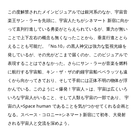
この度解禁されたメインビジュアルでは銀河系のなか、宇宙音
楽王サン・ラーを先頭に、宇宙人たちがシネマート 新宿に向か
って直列行進している勇姿がとらえられているが、重力が無い
ことで上下左右の概念も無くなったことから、垂直行進ととら
えることも可能だ。『No.10』の黒人神父は強力な監視光線を
発しているが、その光がどこまで届くのか、このビジュアルで
表現することはできなかった。さらにサン・ラーが音楽を燃料
に航行する宇宙船、キン・ザ・ザの釣鐘宇宙船ペペラッツも遠
くから向かってきており、そして手前には正体不明の物体が浮
かんでいる。このように＜爆発！宇宙人＞は、宇宙は広くいろ
いろな宇宙人がいること、そして人類も宇宙の一部であり、 宇
宙の人=Space human であることを気がつかせてくれる企画と
なる。スペース・コロニー=シネマート新宿にて初冬、大発射
される宇宙人と交流を深めよう。