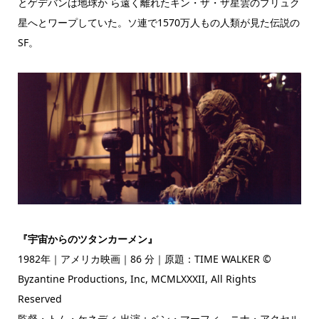
とゲデバンは地球か ら遠く離れたキン・ザ・ザ星雲のプリュク
星へとワープしていた。ソ連で1570万人もの人類が見た伝説の
SF。
『宇宙からのツタンカーメン』
1982年｜アメリカ映画｜86 分｜原題：TIME WALKER ©
Byzantine Productions, Inc, MCMLXXXII, All Rights
Reserved
監督・トム・ケネディ 出演：ベン・マーフィ、ニナ・アクセル