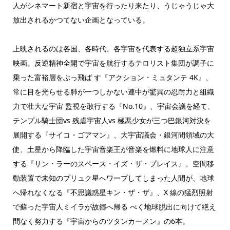
人がシネマート新宿と宇宙を行ったり来たり、うじゃうじゃ大
放出されるかつてない企画となっている。
上映されるのは各国、各時代、各宇宙を代表する超独立系宇宙
映画。反逆精神全開で宇宙を航行するテロリスト集団が調子に
乗った富裕層をぶっ飛ば す『アクション・ミュタンテ 4K』、
常に目を光らせる肺が一つしかない連中が驚異の忍耐力と組織
力で壮大な宇宙 監視を敢行する『No.10』、宇宙会議を経て、
テンプル騎士団vs 残虐宇宙人vs 極悪少女が三つ巴銀河対決を
展開する『サイコ・ゴアマン』、大宇宙議会・銀河間領域の大
使、土星から降臨した宇宙音楽王が音楽を燃料に地球人に注意
する『サン・ラーのスペース・イズ・ザ・プレイス』、空間移
動装置で未知のプリュク星へワープしてしまった人間が、地球
へ帰れなくなる『不思議惑星キン・ザ・ザ』、X 線の猛烈照射
で蘇った宇宙人ミイラが故郷へ帰る べく地球脱出に向けて絶え
間なく努力する『宇宙からのツタンカーメン』の6本。