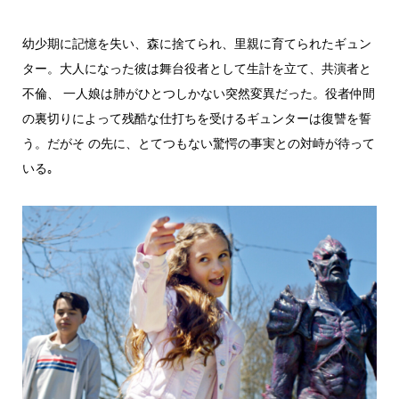
幼少期に記憶を失い、森に捨てられ、里親に育てられたギュン
ター。大人になった彼は舞台役者として生計を立て、共演者と
不倫、 一人娘は肺がひとつしかない突然変異だった。役者仲間
の裏切りによって残酷な仕打ちを受けるギュンターは復讐を誓
う。だがそ の先に、とてつもない驚愕の事実との対峙が待って
いる｡