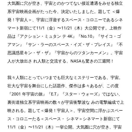
大気圏に穴が空き、宇宙とのかつてない接近遭遇をみせる独立
系宇宙映画企画がたった今、決定いたしました。題して ＜爆
発！宇宙人＞、宇宙に浮遊するスペース・コロニーであるシネ
マート新宿にて11/1（金）〜11/21（木）大公開です。上映作
品は『アクション・ミュタン テ 4K』『No.10』『サイコ・ゴ
アマン』『サン・ラーのスペース・イズ・ザ・プレイス』『不
思議惑星キン・ザ・ザ』『宇宙からのツタンカーメン』。宇宙
人が大放出さ れ人類と交流する、NASAも驚きの三週間！
我々人類にとっていつまでも巨大なミステリーである、宇宙。
壮大な宇宙を舞台にした話題作、傑作は多々あるが、この度
『2001 年宇宙の旅』『E.T』『スター・ウォーズ』ではない、
裏街道独立系宇宙映画の数々が宇宙衝撃波な みの電撃編成で上
映される。題して＜爆発！宇宙人＞、宇宙空間に浮かぶスペー
ス・コロニーたる＜スペース・ シネマ＞シネマート新宿にて
11/1（金）〜11/21（木）一挙公開。大気圏に穴が空き、宇宙