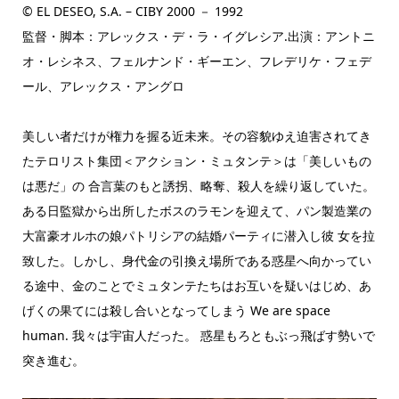
© EL DESEO, S.A. – CIBY 2000 － 1992
監督・脚本：アレックス・デ・ラ・イグレシア.出演：アントニ
オ・レシネス、フェルナンド・ギーエン、フレデリケ・フェデ
ール、アレックス・アングロ
美しい者だけが権力を握る近未来。その容貌ゆえ迫害されてき
たテロリスト集団＜アクション・ミュタンテ＞は「美しいもの
は悪だ」の 合言葉のもと誘拐、略奪、殺人を繰り返していた。
ある日監獄から出所したボスのラモンを迎えて、パン製造業の
大富豪オルホの娘パトリシアの結婚パーティに潜入し彼 女を拉
致した。しかし、身代金の引換え場所である惑星へ向かってい
る途中、金のことでミュタンテたちはお互いを疑いはじめ、あ
げくの果てには殺し合いとなってしまう We are space
human. 我々は宇宙人だった。 惑星もろともぶっ飛ばす勢いで
突き進む。