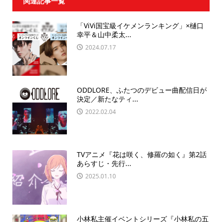
関連記事一覧
「ViVi国宝級イケメンランキング」×樋口
幸平＆山中柔太...
2024.07.17
ODDLORE、ふたつのデビュー曲配信日が
決定／新たなティ...
2022.02.04
TVアニメ『花は咲く、修羅の如く』第2話
あらすじ・先行...
2025.01.10
小林私主催イベントシリーズ『小林私の五