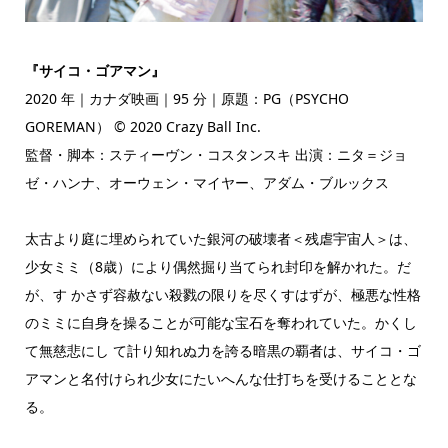
『サイコ・ゴアマン』
2020 年｜カナダ映画｜95 分｜原題：PG（PSYCHO
GOREMAN） © 2020 Crazy Ball Inc.
監督・脚本：スティーヴン・コスタンスキ 出演：ニタ＝ジョ
ゼ・ハンナ、オーウェン・マイヤー、アダム・ブルックス
太古より庭に埋められていた銀河の破壊者＜残虐宇宙人＞は、
少女ミミ（8歳）により偶然掘り当てられ封印を解かれた。だ
が、す かさず容赦ない殺戮の限りを尽くすはずが、極悪な性格
のミミに自身を操ることが可能な宝石を奪われていた。かくし
て無慈悲にし て計り知れぬ力を誇る暗黒の覇者は、サイコ・ゴ
アマンと名付けられ少女にたいへんな仕打ちを受けることとな
る。