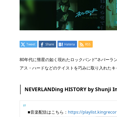
Tweet
Share
Hatena
RSS
80年代に彗星の如く現れたロックバンド“ネバーラ
アス・ハードなどのテイストを巧みに取り入れたキャ
NEVERLANDing HISTORY by Shunji I
■音楽配信はこちら：
https://playlist.kingrec