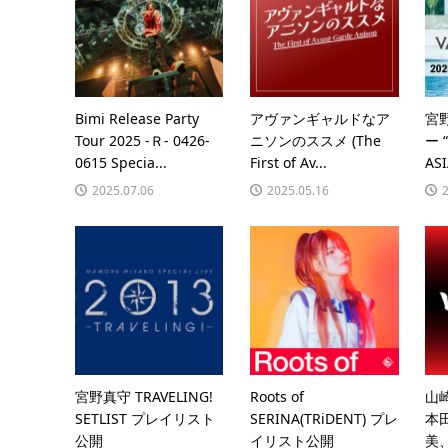
Bimi Release Party
アヴァンギャルドなア
宮
Tour 2025 -Ｒ- 0426-
ニソンのススメ (The
ー 
0615 Specia...
First of Av...
ASI
2025.07.06
2025.05.16
宮野真守 TRAVELING!
Roots of
山
SETLIST プレイリスト
SERINA(TRiDENT) プレ
本
公開
イリスト公開
美、