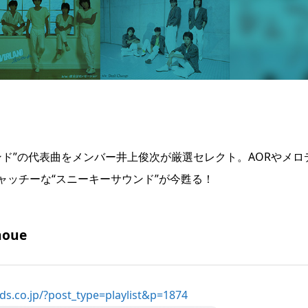
ンド”の代表曲をメンバー井上俊次が厳選セレクト。AORやメロ
ッチーな“スニーキーサウンド”が今甦る！
noue
ords.co.jp/?post_type=playlist&p=1874