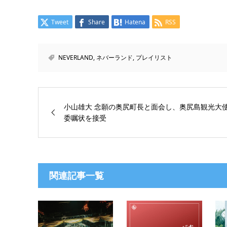
Tweet
Share
Hatena
RSS
NEVERLAND
,
ネバーランド
,
プレイリスト
小山雄大 念願の奥尻町長と面会し、奥尻島観光大
委嘱状を接受
関連記事一覧