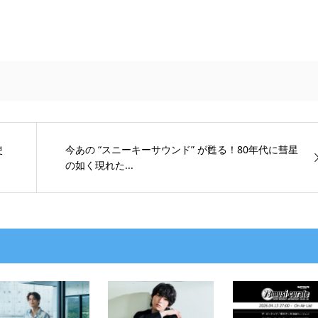
使
今あの “スニーキーサウンド” が甦る！80年代に彗星
の如く現れた...