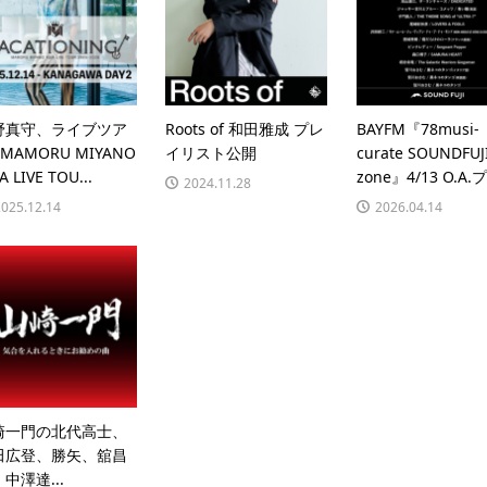
野真守、ライブツア
Roots of 和田雅成 プレ
BAYFM『78musi-
“MAMORU MIYANO
イリスト公開
curate SOUNDFUJ
A LIVE TOU...
zone』4/13 O.A.プ
2024.11.28
2025.12.14
2026.04.14
崎一門の北代高士、
田広登、勝矢、舘昌
中澤達...