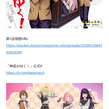
第1話視聴URL
https://pocket.shonenmagazine.com/episode/25509129647
43454299
『神楽がゆく！』公式X
https://x.com/kagurau9