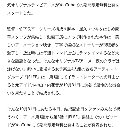
気オリジナルテレビアニメがYouTubeでの期間限定無料公開を
スタートした。
監督・竹下良平、シリーズ構成＆脚本・屋久ユウキをはじめ豪
華スタッフが集結し、動画工房によって制作された本作は、美
しいアニメーション映像、丁寧で繊細なストーリーが視聴者を
魅了し、放送時には毎週トレンド上位にランクインするなど大
きな話題となった。そんなオリジナルTVアニメ「夜のクラゲは
泳げない」劇中に登場する女子高生4人組の匿名アーティスト
グループ『JELEE』は、第1話にてイラストレーターの光月まひ
ると元アイドルの山ノ内花音が10月31日に渋谷で運命的な出会
いを果たすことで結成される。
そんな10月31日にあたる本日、結成記念日をファンみんなで祝
うべく、アニメ第1話から第3話『JELEE』集結までのエピソー
ドがYouTubeにて期間限定無料公開することが発表された。