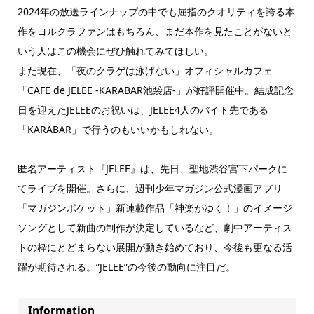
2024年の放送ラインナップの中でも屈指のクオリティを誇る本
作をヨルクラファンはもちろん、まだ本作を見たことがないと
いう人はこの機会にぜひ触れてみてほしい。
また現在、「夜のクラゲは泳げない」オフィシャルカフェ
「CAFE de JELEE -KARABAR池袋店-」が好評開催中。結成記念
日を迎えたJELEEのお祝いは、JELEE4人のバイト先である
「KARABAR」で行うのもいいかもしれない。
匿名アーティスト『JELEE』は、先日、聖地渋谷宮下パークに
てライブを開催。さらに、週刊少年マガジン公式漫画アプリ
「マガジンポケット」新連載作品「神楽がゆく！」のイメージ
ソングとして新曲の制作が決定しているなど、劇中アーティス
トの枠にとどまらない展開が動き始めており、今後も更なる活
躍が期待される。”JELEE”の今後の動向に注目だ。
Information