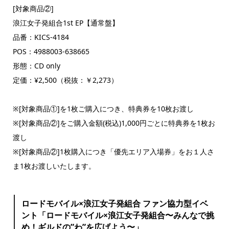
[対象商品②]
浪江女子発組合1st EP【通常盤】
品番：KICS-4184
POS：4988003-638665
形態：CD only
定価：¥2,500（税抜：￥2,273）
※[対象商品①]を1枚ご購入につき、特典券を10枚お渡し
※[対象商品②]をご購入金額(税込)1,000円ごとに特典券を1枚お
渡し
※[対象商品②]1枚購入につき「優先エリア入場券」をお１人さ
ま1枚お渡しいたします。
ロードモバイル×浪江女子発組合 ファン協力型イベ
ント「ロードモバイル×浪江女子発組合〜みんなで挑
め！ギルドの”わ”を広げよう〜」