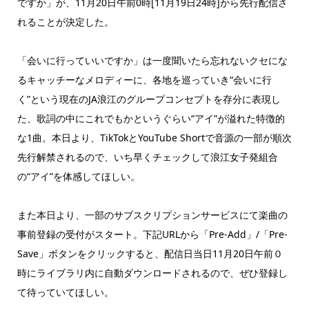
ですか」が、11月20日午前0時[11月19日24時]から先行配信さ
れることが決定した。
「会いに行っていいですか」は一度聞いたら忘れないクセにな
るキャッチーなメロディーに、各地を巡っていき“会いに行
く”という現在のJA浪江のグループコンセプトを存分に表現し
た、歌詞の中にこれでもかというぐらい“アイ”が溢れた特徴的
な1曲。本日より、TikTokとYouTube Shortで音源の一部が順次
先行解禁されるので、いち早くチェックして浪江女子発組合
の“アイ”を体感してほしい。
また本日より、一部のサブスクリプションサービスにて楽曲の
事前登録の受付がスタート。下記URLから「Pre-Add」/「Pre-
Save」ボタンをクリックすると、配信日当日11月20日午前０
時にライブラリ内に自動ダウンロードされるので、ぜひ登録し
て待っていてほしい。