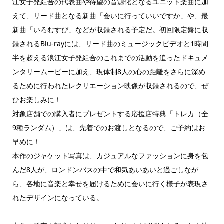
江女子発組合の代表曲や待望の音源化となるユニット楽曲に加
えて、リード曲となる新曲「会いに行っていいですか」や、最
新曲「いろむすび」などが収録される予定だ。初回限定盤に収
録されるBlu-rayには、リード曲のミュージックビデオと1時間
半を超える浪江女子発組合のこれまでの活動を追ったドキュメ
ンタリームービーに加え、現体制8人の心の距離をさらに深め
るために行われたレクリエーション映像が収録されるので、ぜ
ひお楽しみに！
対象店舗での購入者にプレゼントする応援店特典「トレカ（全
9種ランダム）」は、先着でのお渡しとなるので、ご予約はお
早めに！
本作のジャケット写真は、カジュアルなファッションに身を包
んだ8人が、ロンドンバスの中で和気あいあいと過ごしなが
ら、各地に音楽と幸せを届けるために会いに行く様子が表現さ
れたデザインになっている。