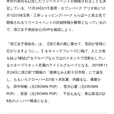
本作の発売を記念したリリースイベントが開催されることも決
定している。11月24日の千葉県・セブンパーク アリオ柏と12
月1日の埼玉県・三井ショッピングパーク ららぽーと富士見で
開催されるリリースイベントの詳細情報が解禁となっているの
で、浪江女子発組合公式HPを確認しよう。
『浪江女子発組合』は、【浪江発の風に乗せて、笑顔が皆様に
広がりますように…。】をキャッチフレーズに掲げ、人と土地
を結ぶ“縁結び”をグループならではのスタンスで活動をしてい
るスタープラネット所属のアイドルグループとなる。2019年11
月24日に浪江町で開催の「復興なみえ町十日市祭」にて誕生
し、ももいろクローバーZの佐々木彩夏、内藤るな、播磨か
な、田中咲帆（元CROWN POP）、雪月心愛（元CROWN
POP）、里菜（元CROWN POP）、千浜もあな、青山菜花の計
8名のメンバー構成となる。