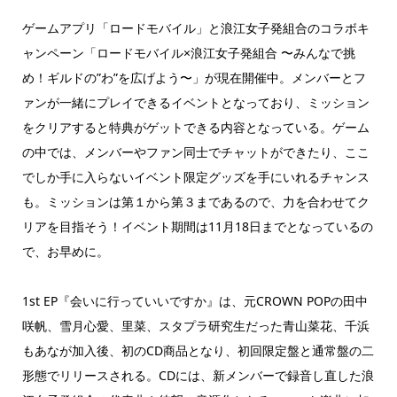
ゲームアプリ「ロードモバイル」と浪江女子発組合のコラボキ
ャンペーン「ロードモバイル×浪江女子発組合 〜みんなで挑
め！ギルドの”わ”を広げよう〜」が現在開催中。メンバーとフ
ァンが一緒にプレイできるイベントとなっており、ミッション
をクリアすると特典がゲットできる内容となっている。ゲーム
の中では、メンバーやファン同士でチャットができたり、ここ
でしか手に入らないイベント限定グッズを手にいれるチャンス
も。ミッションは第１から第３まであるので、力を合わせてク
リアを目指そう！イベント期間は11月18日までとなっているの
で、お早めに。
1st EP『会いに行っていいですか』は、元CROWN POPの田中
咲帆、雪月心愛、里菜、スタプラ研究生だった青山菜花、千浜
もあなが加入後、初のCD商品となり、初回限定盤と通常盤の二
形態でリリースされる。CDには、新メンバーで録音し直した浪