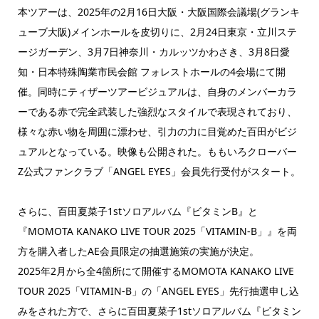
本ツアーは、2025年の2月16日大阪・大阪国際会議場(グランキ
ューブ大阪)メインホールを皮切りに、2月24日東京・立川ステ
ージガーデン、3月7日神奈川・カルッツかわさき、3月8日愛
知・日本特殊陶業市民会館 フォレストホールの4会場にて開
催。同時にティザーツアービジュアルは、自身のメンバーカラ
ーである赤で完全武装した強烈なスタイルで表現されており、
様々な赤い物を周囲に漂わせ、引力の力に目覚めた百田がビジ
ュアルとなっている。映像も公開された。ももいろクローバー
Z公式ファンクラブ「ANGEL EYES」会員先行受付がスタート。
さらに、百田夏菜子1stソロアルバム『ビタミンB』と
『MOMOTA KANAKO LIVE TOUR 2025「VITAMIN-B」』を両
方を購入者したAE会員限定の抽選施策の実施が決定。
2025年2月から全4箇所にて開催するMOMOTA KANAKO LIVE
TOUR 2025「VITAMIN-B」の「ANGEL EYES」先行抽選申し込
みをされた方で、さらに百田夏菜子1stソロアルバム『ビタミン