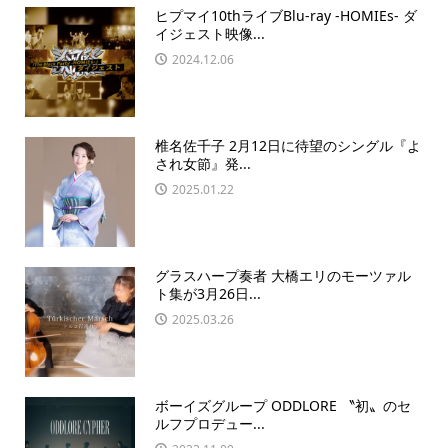
ヒプマイ10thライブBlu-ray -HOMIEs- ダ
イジェスト映像...
2024.12.06
椎名佐千子 2月12日に待望のシングル『よ
され女節』発...
2025.01.22
グラスハープ奏者 大橋エリのモーツァル
ト集が3月26日...
2025.03.26
ボーイズグループ ODDLORE 〝初〟のセ
ルフプロデュー...