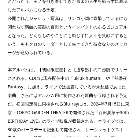
とだったり、モノを引き寄せてきた百田の人生を飾らずに表現
したアルバムになる予定。
公開されたジャケット写真は、リンゴが頬に直撃しているにも
関わらず満面の笑顔の百田というインパクトのあるビジュアル
となった。どんなものやことにも動じずに人々を笑顔にすると
いう、ももクロのリーダーとして生きてきた彼女なりのメッセ
ージが込められている。
本アルバムは、【初回限定盤】と【通常盤】の二形態でリリー
スされる。CDには現在配信中の「ukiukihuman!」や「熱帯夜
Fantasy」に加え、ライブでは披露しているが未配信であった
楽曲、さらにはアルバム用に制作された新曲が収録される予定
だ。初回限定盤に同梱されるBlu-rayには、2024年7月15日に東
京・TOKYO GARDEN THEATERで開催された『百田夏菜子30th
BIRTHDAY LIVE』のライブ映像が収録される。本ライブでは、
30歳のバースデーを記念して開催され、シークレットゲスト・