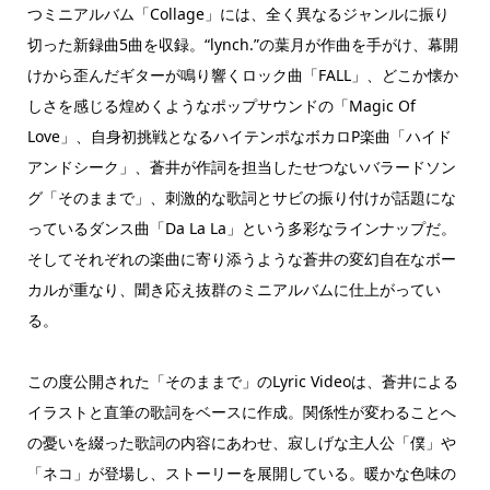
つミニアルバム「Collage」には、全く異なるジャンルに振り
切った新録曲5曲を収録。“lynch.”の葉月が作曲を手がけ、幕開
けから歪んだギターが鳴り響くロック曲「FALL」、どこか懐か
しさを感じる煌めくようなポップサウンドの「Magic Of
Love」、自身初挑戦となるハイテンポなボカロP楽曲「ハイド
アンドシーク」、蒼井が作詞を担当したせつないバラードソン
グ「そのままで」、刺激的な歌詞とサビの振り付けが話題にな
っているダンス曲「Da La La」という多彩なラインナップだ。
そしてそれぞれの楽曲に寄り添うような蒼井の変幻自在なボー
カルが重なり、聞き応え抜群のミニアルバムに仕上がってい
る。
この度公開された「そのままで」のLyric Videoは、蒼井による
イラストと直筆の歌詞をベースに作成。関係性が変わることへ
の憂いを綴った歌詞の内容にあわせ、寂しげな主人公「僕」や
「ネコ」が登場し、ストーリーを展開している。暖かな色味の