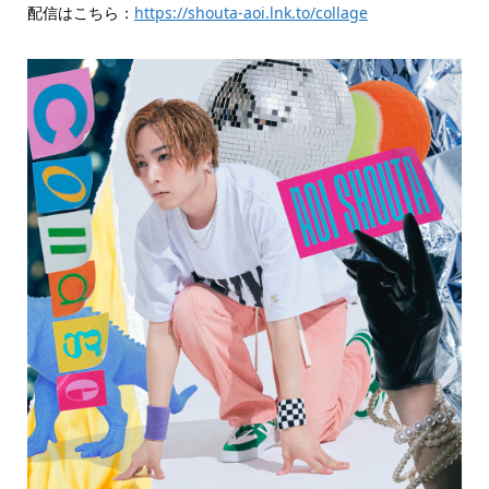
配信はこちら：
https://shouta-aoi.lnk.to/collage