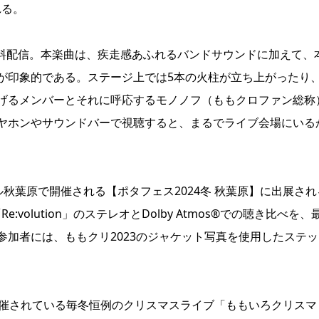
れる。
1曲無料配信。本楽曲は、疾走感あふれるバンドサウンドに加えて、
が印象的である。ステージ上では5本の火柱が立ち上がったり
げるメンバーとそれに呼応するモノノフ（ももクロファン総称
ヤホンやサウンドバーで視聴すると、まるでライブ会場にいる
サール秋葉原で開催される【ポタフェス2024冬 秋葉原】に出展され
:volution」のステレオとDolby Atmos®️での聴き比べを、
加者には、ももクリ2023のジャケット写真を使用したステッ
開催されている毎冬恒例のクリスマスライブ「ももいろクリスマ