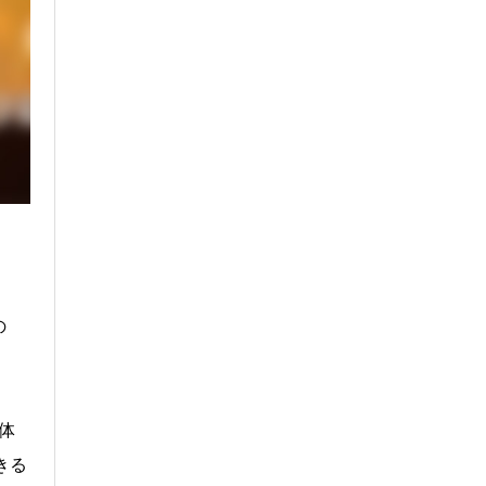
の
体
きる