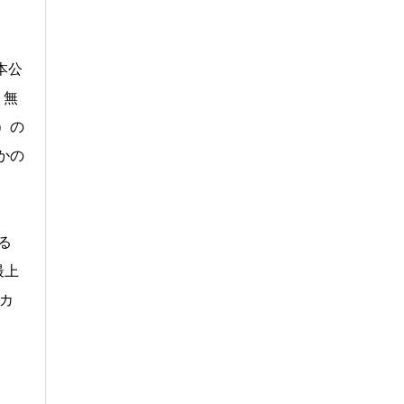
本公
、無
）の
かの
る
最上
カ