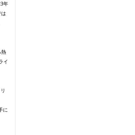
3年
では
。
』
る熱
ライ
クリ
手に