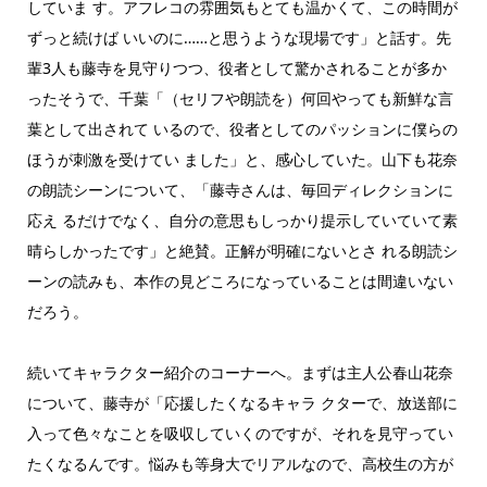
していま す。アフレコの雰囲気もとても温かくて、この時間が
ずっと続けば いいのに……と思うような現場です」と話す。先
輩3人も藤寺を見守りつつ、役者として驚かされることが多か
ったそうで、千葉「（セリフや朗読を）何回やっても新鮮な言
葉として出されて いるので、役者としてのパッションに僕らの
ほうが刺激を受けてい ました」と、感心していた。山下も花奈
の朗読シーンについて、「藤寺さんは、毎回ディレクションに
応え るだけでなく、自分の意思もしっかり提示していていて素
晴らしかったです」と絶賛。正解が明確にないとさ れる朗読シ
ーンの読みも、本作の見どころになっていることは間違いない
だろう。
続いてキャラクター紹介のコーナーへ。まずは主人公春山花奈
について、藤寺が「応援したくなるキャラ クターで、放送部に
入って色々なことを吸収していくのですが、それを見守ってい
たくなるんです。悩みも等身大でリアルなので、高校生の方が