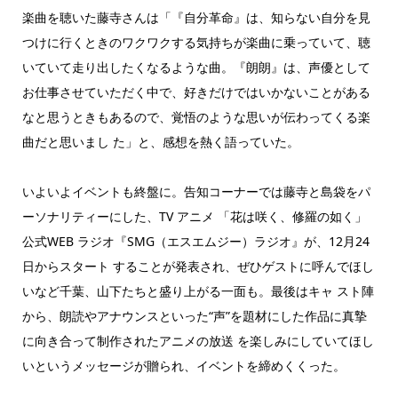
楽曲を聴いた藤寺さんは「『自分革命』は、知らない自分を見
つけに行くときのワクワクする気持ちが楽曲に乗っていて、聴
いていて走り出したくなるような曲。『朗朗』は、声優として
お仕事させていただく中で、好きだけではいかないことがある
なと思うときもあるので、覚悟のような思いが伝わってくる楽
曲だと思いまし た」と、感想を熱く語っていた。
いよいよイベントも終盤に。告知コーナーでは藤寺と島袋をパ
ーソナリティーにした、TV アニメ 「花は咲く、修羅の如く」
公式WEB ラジオ『SMG（エスエムジー）ラジオ』が、12月24
日からスタート することが発表され、ぜひゲストに呼んでほし
いなど千葉、山下たちと盛り上がる一面も。最後はキャ スト陣
から、朗読やアナウンスといった“声”を題材にした作品に真摯
に向き合って制作されたアニメの放送 を楽しみにしていてほし
いというメッセージが贈られ、イベントを締めくくった。