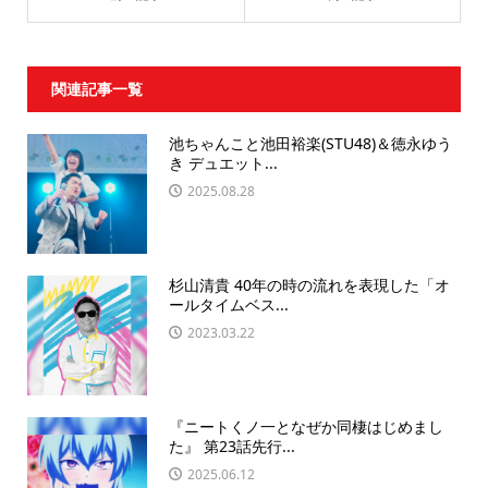
関連記事一覧
池ちゃんこと池田裕楽(STU48)＆徳永ゆう
き デュエット...
2025.08.28
杉山清貴 40年の時の流れを表現した「オ
ールタイムベス...
2023.03.22
『ニートくノ一となぜか同棲はじめまし
た』 第23話先行...
2025.06.12