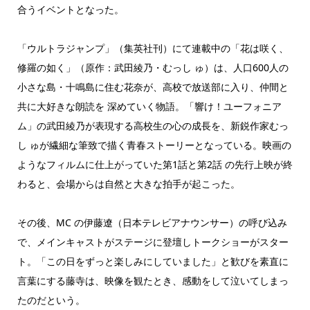
合うイベントとなった。
「ウルトラジャンプ」（集英社刊）にて連載中の「花は咲く、
修羅の如く」（原作：武田綾乃・むっし ゅ）は、人口600人の
小さな島・十鳴島に住む花奈が、高校で放送部に入り、仲間と
共に大好きな朗読を 深めていく物語。「響け！ユーフォニア
ム」の武田綾乃が表現する高校生の心の成長を、新鋭作家むっ
し ゅが繊細な筆致で描く青春ストーリーとなっている。映画の
ようなフィルムに仕上がっていた第1話と第2話 の先行上映が終
わると、会場からは自然と大きな拍手が起こった。
その後、MC の伊藤遼（日本テレビアナウンサー）の呼び込み
で、メインキャストがステージに登壇しトークショーがスター
ト。「この日をずっと楽しみにしていました」と歓びを素直に
言葉にする藤寺は、映像を観たとき、感動をして泣いてしまっ
たのだという。