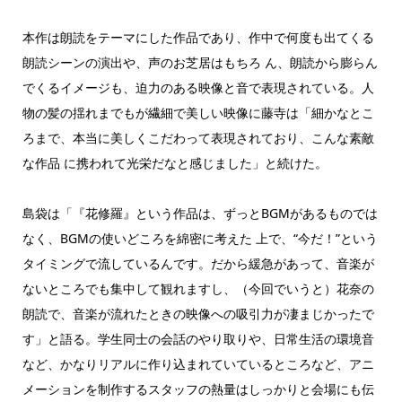
本作は朗読をテーマにした作品であり、作中で何度も出てくる
朗読シーンの演出や、声のお芝居はもちろ ん、朗読から膨らん
でくるイメージも、迫力のある映像と音で表現されている。人
物の髪の揺れまでもが繊細で美しい映像に藤寺は「細かなとこ
ろまで、本当に美しくこだわって表現されており、こんな素敵
な作品 に携われて光栄だなと感じました」と続けた。
島袋は「『花修羅』という作品は、ずっとBGMがあるものでは
なく、BGMの使いどころを綿密に考えた 上で、“今だ！”という
タイミングで流しているんです。だから緩急があって、音楽が
ないところでも集中して観れますし、（今回でいうと）花奈の
朗読で、音楽が流れたときの映像への吸引力が凄まじかったで
す」と語る。学生同士の会話のやり取りや、日常生活の環境音
など、かなりリアルに作り込まれていているところなど、アニ
メーションを制作するスタッフの熱量はしっかりと会場にも伝