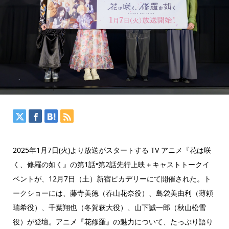
2025年1月7日(火)より放送がスタートする TV アニメ『花は咲
く、修羅の如く』の第1話•第2話先行上映＋キャストトークイ
ベントが、12月7日（土）新宿ピカデリーにて開催された。ト
ークショーには、藤寺美徳（春山花奈役）、島袋美由利（薄頼
瑞希役）、千葉翔也（冬賀萩大役）、山下誠一郎（秋山松雪
役）が登壇。アニメ『花修羅』の魅力について、たっぷり語り