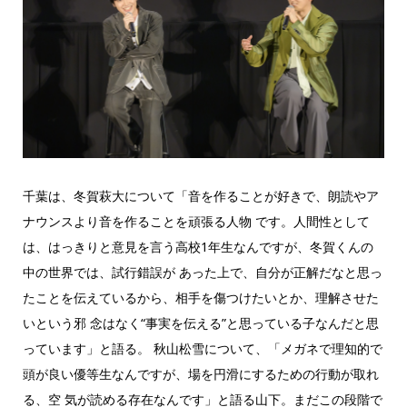
千葉は、冬賀萩大について「音を作ることが好きで、朗読やア
ナウンスより音を作ることを頑張る人物 です。人間性として
は、はっきりと意見を言う高校1年生なんですが、冬賀くんの
中の世界では、試行錯誤が あった上で、自分が正解だなと思っ
たことを伝えているから、相手を傷つけたいとか、理解させた
いという邪 念はなく“事実を伝える”と思っている子なんだと思
っています」と語る。 秋山松雪について、「メガネで理知的で
頭が良い優等生なんですが、場を円滑にするための行動が取れ
る、空 気が読める存在なんです」と語る山下。まだこの段階で