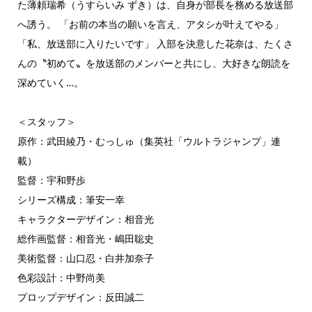
た薄頼瑞希（うすらいみ ずき）は、自身が部長を務める放送部
へ誘う。 「お前の本当の願いを言え、アタシが叶えてやる」
「私、放送部に入りたいです」 入部を決意した花奈は、たくさ
んの〝初めて〟を放送部のメンバーと共にし、大好きな朗読を
深めていく…。
＜スタッフ＞
原作：武田綾乃・むっしゅ（集英社「ウルトラジャンプ」連
載）
監督：宇和野歩
シリーズ構成：筆安一幸
キャラクターデザイン：相音光
総作画監督：相音光・嶋田聡史
美術監督：山口忍・白井加奈子
色彩設計：中野尚美
プロップデザイン：反田誠二