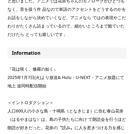
と思いました。アニメでは花奈ちゃんのモノローグがひとつも
なく、音を扱う作 品なので単語のアクセントをどうするのかを
お話をしながら決めていくなど、アニメなら ではの表現やこだ
わりがたくさん詰まっているので、細かいところまで観ていた
だけたら とっても嬉しいです」
Information
『花は咲く、修羅の如く』
2025年1月7日(火)より放送& Hulu・U-NEXT・アニメ放題にて
地上 波同時配信開始
＜イントロダクション＞
人口600人の小さな島・十鳴島（となきじま）に住む春山花奈
（はるやまはな）は、島の子供たちに向け て朗読会を行うほど
朗読が好きだった。花奈の〝読み〟に人を惹きつける力を感じ