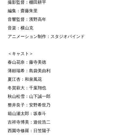
撮影監督：棚田耕平
編集：齋藤朱里
音響監督：濱野高年
音楽：横山克
アニメーション制作：スタジオバインド
＜キャスト＞
春山花奈：藤寺美徳
薄頼瑞希：島袋美由利
夏江杏：和泉風花
冬賀萩大：千葉翔也
秋山松雪：山下誠一郎
整井良子：安野希世乃
箱山瀬太郎：坂泰斗
吉祥寺博美：遊佐浩二
西園寺修羅：日笠陽子