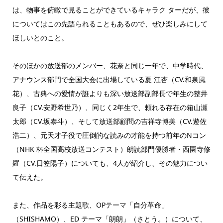
は、物事を俯瞰で見ることができているキャラク ターだが、彼
についてはこの先語られることもあるので、ぜひ楽しみにして
ほしいとのこと。
そのほかの放送部のメンバー、花奈と同じ一年で、中学時代、
アナウンス部門で全国大会に出場している夏 江杏（CV.和泉風
花）、古典への愛情が誰よりも深い放送部副部長で年生の整井
良子（CV.安野希世乃）、同じく2年生で、頼れる存在の箱山瀬
太郎（CV.坂泰斗）、そして放送部顧問の吉祥寺博美（CV.遊佐
浩二）、元天才子役で圧倒的な読みの才能を持つ前年のNコン
（NHK 杯全国高校放送コンテスト）朗読部門優勝者・西園寺修
羅（CV.日笠陽子）についても、4人が紹介し、その魅力につい
て伝えた。
また、作品を彩る主題歌、OPテーマ「自分革命」
（SHISHAMO）、ED テーマ「朗朗」（さとう。）について、