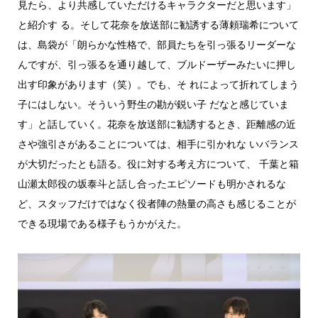
見たら、より共感していただけるキャラクターだと思います」
と紹介す る。そして花奈を放送部に勧誘する薄頼瑞希について
は、島袋が「朗らかな性格で、部員たちを引っ張るリーダーな
んですが、引っ張るを通り越して、ブルドーザーみたいに押し
出す印象があります（笑）。でも、そ れによって折れてしまう
子にはしない。そういう野生の勘が鋭い子 だなと感じていま
す」と話していく。花奈を放送部に勧誘するとき、距離感の近
さや強引さがあることについては、相手に引かれな いバランス
が大切だったとも語る。役に対する考え方について、 千葉と箱
山瀬太郎役の坂泰斗と話し合ったエピソードも明かされるな
ど、スタッフだけではなく役者陣の熱量の高さも感じることが
できる現場である様子もうかがえた。