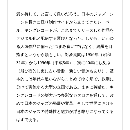
満を持して、と言って良いだろう。日本のジャズ・シ
ーンを長きに亘り制作サイドから支えてきたレーベ
ル、キングレコードが、これまでリリースした作品を
デジタル化／配信する運びとなった。しかも、いわゆ
る人気作品に偏った“つまみ食い”ではなく、網羅を目
指すというから頼もしい。対象期間は1956年（昭和
31年）から1996年（平成8年）、実に40年にも及ぶ
（飛び石的に更に古い音源、新しい音源もあり）。基
本的には年代を追いながらまとめてゆく形で、数期に
分けて実施する大型の企画である。まさに英断だ。キ
ングレコードの膨大かつ多彩なカタログを通して、改
めて日本のジャズの発展や変革、そして世界における
日本のジャズの特殊性と魅力が浮き彫りになってくる
はずである。