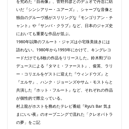
を究めた『自画像』、菅野邦彦とのデュオで丹念に紡
いだ『シンシアリー・ユアーズ』、シャープな音像と
独自のグルーヴ感がスリリングな『モンゴリアン・チ
ャント』や『サンバ・クラブ』など、日本のジャズ史
においても重要な作品が並ぶ。
1980年以降のフルート・ジャズは小宅珠美抜きには
語れない。1980年から1993年にかけて、キングレコ
ードだけでも8枚の作品をリリースした。鈴木勲プロ
デュースによる『タマミ・ファースト』、俊英、ラリ
ー・コリエルをゲストに迎えた『ウィンドウズ』と
『エルサ』、ハンク・ジョーンズやサム・モストらと
共演した『ホット・フルート』など、それぞれの作品
が個性的で際立っている。
村上龍がホストを務めたテレビ番組『Ryu’s Bar 気ま
まにいい夜』のオープニングで流れた「クレオパトラ
の夢」をご記