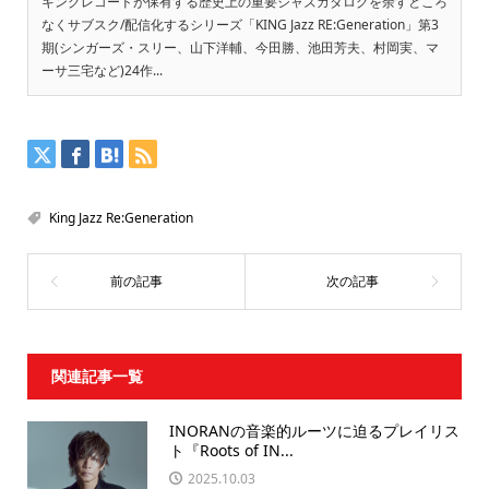
キングレコードが保有する歴史上の重要ジャズカタログを余すところ
なくサブスク/配信化するシリーズ「KING Jazz RE:Generation」第3
期(シンガーズ・スリー、山下洋輔、今田勝、池田芳夫、村岡実、マ
ーサ三宅など)24作...
King Jazz Re:Generation
関連記事一覧
INORANの音楽的ルーツに迫るプレイリス
ト『Roots of IN...
2025.10.03