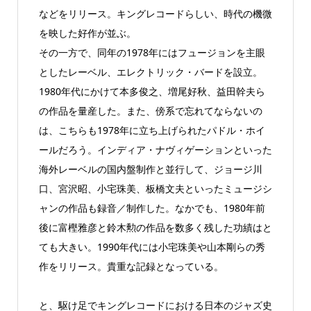
などをリリース。キングレコードらしい、時代の機微
を映した好作が並ぶ。
その一方で、同年の1978年にはフュージョンを主眼
としたレーベル、エレクトリック・バードを設立。
1980年代にかけて本多俊之、増尾好秋、益田幹夫ら
の作品を量産した。また、傍系で忘れてならないの
は、こちらも1978年に立ち上げられたパドル・ホイ
ールだろう。インディア・ナヴィゲーションといった
海外レーベルの国内盤制作と並行して、ジョージ川
口、宮沢昭、小宅珠美、板橋文夫といったミュージシ
ャンの作品も録音／制作した。なかでも、1980年前
後に富樫雅彦と鈴木勲の作品を数多く残した功績はと
ても大きい。1990年代には小宅珠美や山本剛らの秀
作をリリース。貴重な記録となっている。
と、駆け足でキングレコードにおける日本のジャズ史