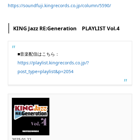
https://soundfuji.kingrecords.co.jp/column/5590/
KING Jazz RE:Generation PLAYLIST Vol.4
■音楽配信はこちら：
https://playlist.kingrecords.co.jp/?
post_type=playlist&p=2054
2025.01.22