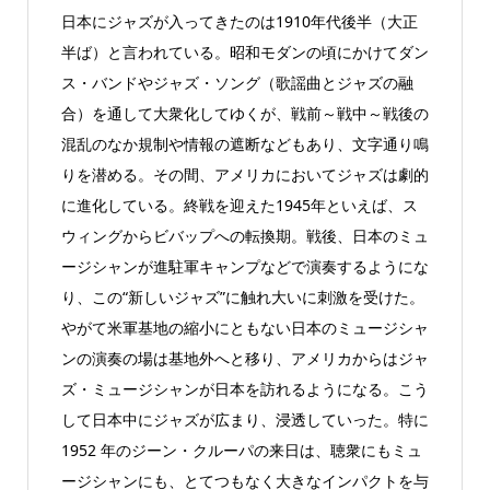
日本にジャズが入ってきたのは1910年代後半（大正
半ば）と言われている。昭和モダンの頃にかけてダン
ス・バンドやジャズ・ソング（歌謡曲とジャズの融
合）を通して大衆化してゆくが、戦前～戦中～戦後の
混乱のなか規制や情報の遮断などもあり、文字通り鳴
りを潜める。その間、アメリカにおいてジャズは劇的
に進化している。終戦を迎えた1945年といえば、ス
ウィングからビバップへの転換期。戦後、日本のミュ
ージシャンが進駐軍キャンプなどで演奏するようにな
り、この“新しいジャズ”に触れ大いに刺激を受けた。
やがて米軍基地の縮小にともない日本のミュージシャ
ンの演奏の場は基地外へと移り、アメリカからはジャ
ズ・ミュージシャンが日本を訪れるようになる。こう
して日本中にジャズが広まり、浸透していった。特に
1952 年のジーン・クルーパの来日は、聴衆にもミュ
ージシャンにも、とてつもなく大きなインパクトを与