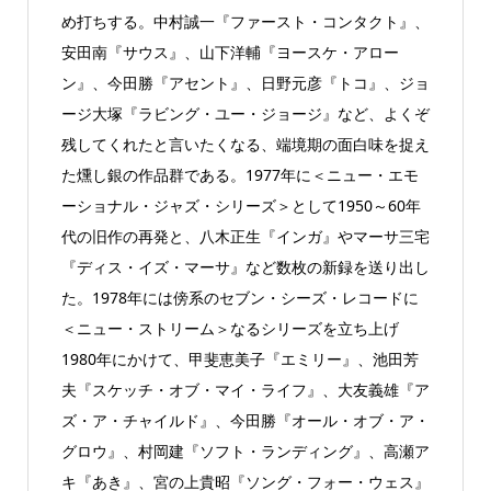
め打ちする。中村誠一『ファースト・コンタクト』、
安田南『サウス』、山下洋輔『ヨースケ・アロー
ン』、今田勝『アセント』、日野元彦『トコ』、ジョ
ージ大塚『ラビング・ユー・ジョージ』など、よくぞ
残してくれたと言いたくなる、端境期の面白味を捉え
た燻し銀の作品群である。1977年に＜ニュー・エモ
ーショナル・ジャズ・シリーズ＞として1950～60年
代の旧作の再発と、八木正生『インガ』やマーサ三宅
『ディス・イズ・マーサ』など数枚の新録を送り出し
た。1978年には傍系のセブン・シーズ・レコードに
＜ニュー・ストリーム＞なるシリーズを立ち上げ
1980年にかけて、甲斐恵美子『エミリー』、池田芳
夫『スケッチ・オブ・マイ・ライフ』、大友義雄『ア
ズ・ア・チャイルド』、今田勝『オール・オブ・ア・
グロウ』、村岡建『ソフト・ランディング』、高瀬ア
キ『あき』、宮の上貴昭『ソング・フォー・ウェス』