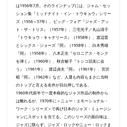
は1956年7月。そのラインナップには、ジャム・セッ
ション集『ミッドナイト・イン・トウキョウ』シリー
ズ（1956～57年）、ビッグ・フォア『ジャズ・アッ
ト・ザ・トリス』（1957年）、三宅光子／丸山清子
『トウキョウ・キャナリース』（1958年）、渡辺晋
とシックス・ジョーズ『同』（1958年）、白木秀雄
『同』（1958年）、八木正生『セロニアス・モンク
を弾く』（1960年）、秋吉敏子『トシコ旧友に会
う』（1961年）、渡辺貞夫『同』（1961年）、宮沢
昭『同』（1962年）など、人選も内容もまさに当時
のトップと言える名作が目白押しである。
1960年代前半で一度本格的なジャズ作品の制作から
は離れるが、1970年に＜ニュー・エモーショナル・
ワーク・シリーズ＞で再び日本のジャズ・ミュージシ
ャンにスポットを当てる。このシリーズの面白味は、
ジャズに限らず、ジャズ・ロックやニュー・ロックま