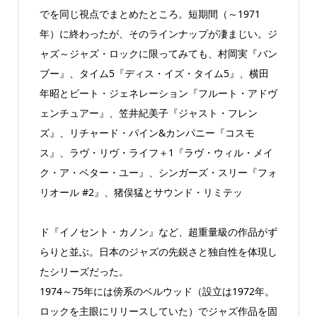
でを同じ視点でまとめたところ。短期間（～1971
年）に終わったが、そのラインナップが凄まじい。ジ
ャズ～ジャズ・ロックに限ってみても、村岡実『バン
ブー』、タイム5『ディス・イズ・タイム5』、横田
年昭とビート・ジェネレーション『フルート・アドヴ
ェンチュアー』、笠井紀美子『ジャスト・フレン
ズ』、リチャード・パイン&カンパニー『コスモ
ス』、ラヴ・リヴ・ライフ＋1『ラヴ・ウィル・メイ
ク・ア・ベター・ユー』、シンガーズ・スリー『フォ
リオール #2』、猪俣猛とサウンド・リミテッ
ド『イノセント・カノン』など、超重量級の作品がず
らりと並ぶ。日本のジャズの先鋭さと独自性を体現し
たシリーズだった。
1974～75年には傍系のベルウッド（設立は1972年。
ロックを主眼にリリースしていた）でジャズ作品を固