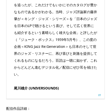
を追ったが、これだけでもいかにそのカタログが豊か
なものであるかがわかる。当時、ジャズ評論家の藤井
肇が＜キング・ジャズ・シリーズ＞を「日本のジャズ
を日本のLPで聴けるという喜び。そして広く世界に
も紹介するという素晴らしく雄大な企画」と評したが
（『ジューク・ボックス』1959年5月号）、この度の
企画＜KING Jazz Re:Generation＞も日本のそして世
界のジャズ・リスナーに、再び喜びと刺激を提供して
くれるものになるだろう。百読は一聴に如かず。これ
からどんどん進むデジタル化／配信にぜひ耳を傾けた
い。
尾川雄介 (UNIVERSOUNDS)
配信作品詳細：