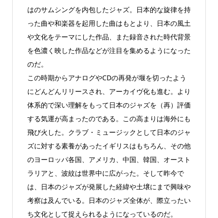
はのサムシングを内包したジャズ。日本的な旋律を持
った曲や和楽器を起用した曲はもとより、日本の風土
や文化をテーマにした作品、また録音された時代背景
を色濃く映した作品などが注目を集めるようになった
のだ。
この時期からアナログやCDの再発が堰を切ったよう
にどんどんリリースされ、アーカイヴ化も進む。より
体系的で深い理解をもって日本のジャズを（再）評価
する気運が高まったのである。この高まりは海外にも
飛び火した。クラブ・ミュージックとして日本のジャ
ズに対する素養があったイギリスはもちろん、その他
のヨーロッパ各国、アメリカ、中国、韓国、オースト
ラリアと、波紋は世界中に広がった。そして昨今で
は、日本のジャズが発展した経緯や土壌にまで興味や
考察は及んでいる。日本のジャズ全体が、際立ったい
ち文化として捉えられるようになっているのだ。