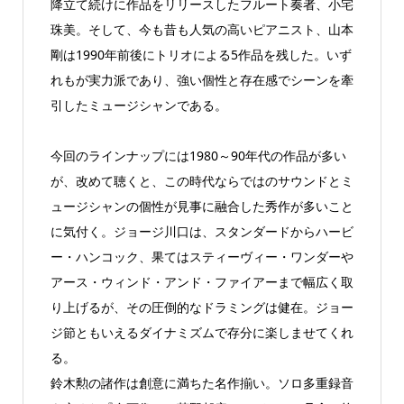
降立て続けに作品をリリースしたフルート奏者、小宅
珠美。そして、今も昔も人気の高いピアニスト、山本
剛は1990年前後にトリオによる5作品を残した。いず
れもが実力派であり、強い個性と存在感でシーンを牽
引したミュージシャンである。
今回のラインナップには1980～90年代の作品が多い
が、改めて聴くと、この時代ならではのサウンドとミ
ュージシャンの個性が見事に融合した秀作が多いこと
に気付く。ジョージ川口は、スタンダードからハービ
ー・ハンコック、果てはスティーヴィー・ワンダーや
アース・ウィンド・アンド・ファイアーまで幅広く取
り上げるが、その圧倒的なドラミングは健在。ジョー
ジ節ともいえるダイナミズムで存分に楽しませてくれ
る。
鈴木勲の諸作は創意に満ちた名作揃い。ソロ多重録音