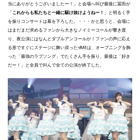
当にありがとうございましたー！」と会場へ叫び最後に冨田が
「
これからも私たちと一緒に駆け抜けようねー！
」と明るく手
を振りコンサートは幕を下ろした。・・・かと思うと、会場に
はまだまだ求めるファンから大きなノイミーコールが響き渡
り、夜公演にはなんとダブルアンコールが！ファンの声に応え
る形ですぐにステージに舞い戻った≠MEは、オープニングを飾
った「最強のラブソング」でたくさん手を振り、最後は「好き
だー！」と全員で叫んで全ての公演が終了した。