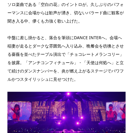
ソロ楽曲である「空白の花」のイントロが。久しぶりのパフォ
ーマンスに会場からは歓声が湧き、切ないバラード曲に観客が
聞き入る中、儚くも力強く歌い上げた。
中盤に差し掛かると、落合を筆頭にDANCE INTERへ。会場へ
稲妻が走るとダークな雰囲気へ入り込み、晩餐会を彷彿とさせ
る薔薇を並べたテーブル演出で「チョコレートメランコリー」
を披露。「アンチコンフィチュール」・「天使は何処へ」と立
て続けのダンスナンバーを、炎が燃え上がるステージでパワフ
ルかつスタイリッシュに見せつけた。