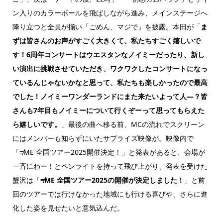
ン入りのカラーボールを飛ばしながら進み、メインステージへ
降り立つと全員が揃い「ごめん、マジで」を披露。本田が「
ま
ずは皆さんのお声がすごく大きくて、私たちすごく嬉しいで
す！6周年コンサートはウエスタンなノイミーだったり、新し
い演出に挑戦させていただき、ワクワクしたコンサートになっ
ているんじゃないかなと思って、私たちも楽しかったので最高
でした！ノイミーワンダーランドにまた来たいよって人―？皆
さんも7年目もノイミーについて行くぞーって思ってもらえた
ら嬉しいです。
」最後の曲へ移る前、MCの流れでスクリーン
にはメンバーも知らずにいたサプライズ映像が。映像内で
「≠ME 全国ツアー2025開催決定！」と発表があると、会場が
一斉にわー！とペンライトを持って飛び上がり、発表を受けた
蟹沢は「
≠ME 全国ツアー2025の開催が決定しました！
」と前
回のツアーでは行けなかった地域にも行ける喜びや、さらに進
化した姿を見せたいと意気込んだ。