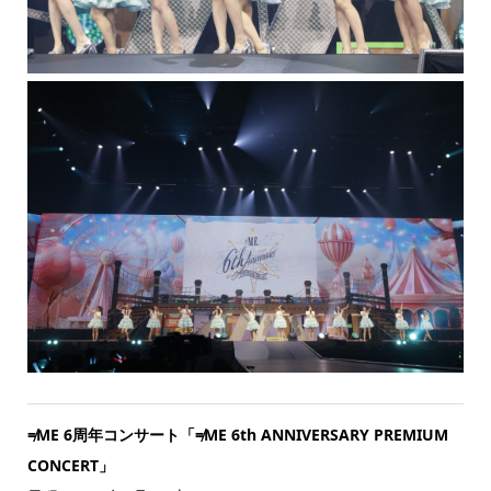
≠ME 6周年コンサート「≠ME 6th ANNIVERSARY PREMIUM
CONCERT」