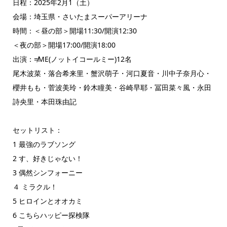
日程：2025年2月1（土）
会場：埼玉県・さいたまスーパーアリーナ
時間：＜昼の部＞開場11:30/開演12:30
＜夜の部＞開場17:00/開演18:00
出演：≠ME(ノットイコールミー)12名
尾木波菜・落合希来里・蟹沢萌子・河口夏音・川中子奈月心・
櫻井もも・菅波美玲・鈴木瞳美・谷崎早耶・冨田菜々風・永田
詩央里・本田珠由記
セットリスト：
1 最強のラブソング
2 す、好きじゃない！
3 偶然シンフォーニー
４ ミラクル！
5 ヒロインとオオカミ
6 こちらハッピー探検隊