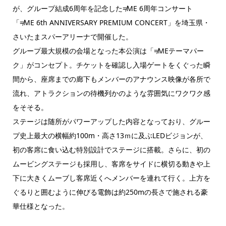
が、グループ結成6周年を記念した≠ME 6周年コンサート
「≠ME 6th ANNIVERSARY PREMIUM CONCERT」を埼玉県・
さいたまスパーアリーナで開催した。
グループ最大規模の会場となった本公演は「≠MEテーマパー
ク」がコンセプト。チケットを確認し入場ゲートをくぐった瞬
間から、座席までの廊下もメンバーのアナウンス映像が各所で
流れ、アトラクションの待機列かのような雰囲気にワクワク感
をそそる。
ステージは随所がパワーアップした内容となっており、グルー
プ史上最大の横幅約100m・高さ13ｍに及ぶLEDビジョンが、
初の客席に食い込む特別設計でステージに搭載。さらに、初の
ムービングステージも採用し、客席をサイドに横切る動きや上
下に大きくムーブし客席近くへメンバーを連れて行く。上方を
ぐるりと囲むように伸びる電飾は約250mの長さで施される豪
華仕様となった。