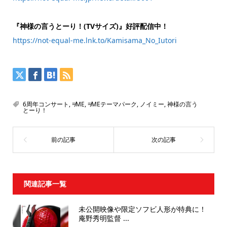
『神様の言うとーり！(TVサイズ)』好評配信中！
https://not-equal-me.lnk.to/Kamisama_No_Iutori
6周年コンサート
,
≠ME
,
≠MEテーマパーク
,
ノイミー
,
神様の言う
とーり！
関連記事一覧
未公開映像や限定ソフビ人形が特典に！
庵野秀明監督 ...