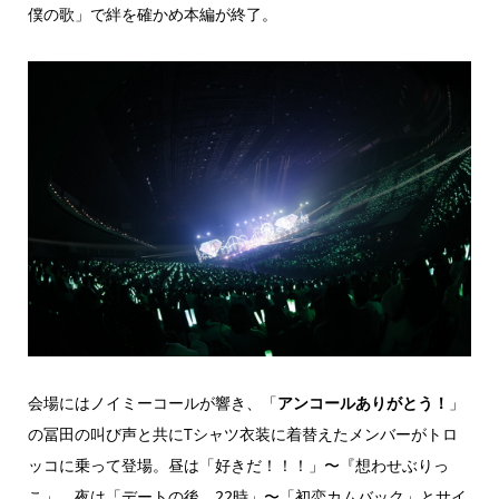
僕の歌」で絆を確かめ本編が終了。
会場にはノイミーコールが響き、「
アンコールありがとう！
」
の冨田の叫び声と共にTシャツ衣装に着替えたメンバーがトロ
ッコに乗って登場。昼は「好きだ！！！」〜『想わせぶりっ
こ」、夜は「デートの後、22時」〜「初恋カムバック」とサイ