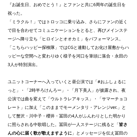
『お誕生日、おめでとう！』とファンと共に6周年の誕生日を
祝った。
「ミラクル！」ではトロッコに乗り込み、さらにファンの近く
で目を合わせてコミュニケーションをとると、再びメインステ
ージへ降り立ち「ヒロインとオオカミ」をパフォーマンス。
「こちらハッピー探検隊」ではCGと連動してお化け屋敷からハ
ッピーな空間へと変わりゆく様子を河口を筆頭に落合・永田の
3人が特別演出。
ユニットコーナーへ入っていくと昼公演では「#おふしょるに
っと」・「2時半ろけんろー」・「月下美人」が披露され、夜
公演では曲を変えて「ウルトラレアキッス」・「サマーチョコ
レート」に加え「このままでモーメンタリ・アレンジver.」と
して蟹沢・川中子・櫻井・冨田の4人がふんわりとした明かり
に照らされる中歌唱した。冨田が一人ステージに残ると「
皆さ
んの心に届く歌が歌えますように
」とメッセージを伝え冨田の