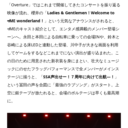
「Overture」ではこれまで開催してきたコンサートを振り返る
映像が流れ、櫻井の「
Ladies & Gentlemen！Welcome to
≠ME wonderland！
」という元気なアナウンスがされると、
≠MEのキャスト紹介として、エンタメ感満載のメンバー登場シ
ーンへ。永田と本田による自転車に乗っての会場INや、鈴木と
谷崎による床LEDと連動した登場、川中子が大きな画面を利用
してゲームをするなどこれまでにない演出が盛り込まれた。こ
の日のために用意された新衣装を身にまとい、壮大なミュージ
ックにのせたフラッグパフォーマンスで全メンバーがメインス
テージに揃うと、「
SSA声出せー！７周年に向けて出航―！
」
という冨田の声を合図に「最強のラブソング」がスタート。上
空に銀テープが放たれると、会場のボルテージは早くも最高潮
に。