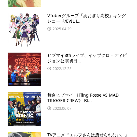
VTuberグループ「あおぎり高校」キング
レコード/EVIL L...
2025.04.29
ヒプマイ8thライブ、イケブクロ・ディビ
ジョン公演初日...
2022.12.25
舞台ヒプマイ 《Fling Posse VS MAD
TRIGGER CREW》 Bl...
2023.06.07
TVアニメ『エルフさんは痩せられない。』