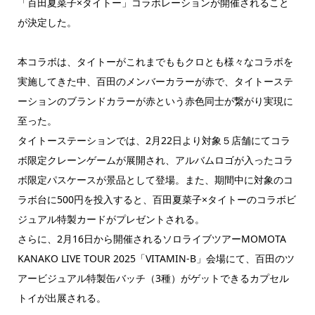
「百田夏菜子×タイトー」コラボレーションが開催されること
が決定した。
本コラボは、タイトーがこれまでももクロとも様々なコラボを
実施してきた中、百田のメンバーカラーが赤で、タイトーステ
ーションのブランドカラーが赤という赤色同士が繋がり実現に
至った。
タイトーステーションでは、2月22日より対象５店舗にてコラ
ボ限定クレーンゲームが展開され、アルバムロゴが入ったコラ
ボ限定パスケースが景品として登場。また、期間中に対象のコ
ラボ台に500円を投入すると、百田夏菜子×タイトーのコラボビ
ジュアル特製カードがプレゼントされる。
さらに、2月16日から開催されるソロライブツアーMOMOTA
KANAKO LIVE TOUR 2025「VITAMIN-B」会場にて、百田のツ
アービジュアル特製缶バッチ（3種）がゲットできるカプセル
トイが出展される。