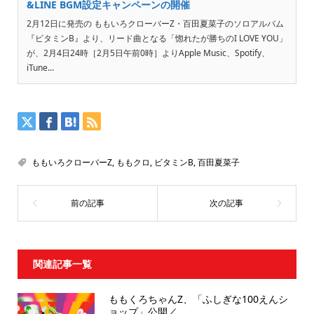
&LINE BGM設定キャンペーンの開催
2月12日に発売の ももいろクローバーZ・百田夏菜子のソロアルバム
『ビタミンB』より、リード曲となる「惚れたが勝ちのI LOVE YOU」
が、2月4日24時［2月5日午前0時］よりApple Music、Spotify、
iTune...
ももいろクローバーZ
,
ももクロ
,
ビタミンB
,
百田夏菜子
関連記事一覧
ももくろちゃんZ、「ふしぎな100えんシ
ョップ」公開／...