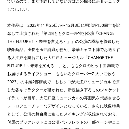
ているので、まだ予約していない方はこの機会に是非チェック
してほしい。
本作品は、2023年11月25日から12月3日に明治座150周年を記
念して上演された『第2回ももクロ一座特別公演「CHANGE
THE FUTURE！～未来を変えろ～」』の公演の模様を収録した
映像商品。座長を玉井詩織が務め、豪華キャスト陣でお送りす
る大江戸を舞台にした大江戸ミュージカル「CHANGE THE
FUTURE！～未来を変えろ～」と、ももクロのヒット曲満載で
お届けするライブショー「ももいろクローバーZ 大いに歌う
2023」の本編2部構成で、ももクロが大江戸ミュージカルで演
じた各キャラクターが描かれた、新規描き下ろしのジャケット
イラストが目印。大江戸座ミュージカルの雰囲気を想起させる
レトロフューチャーなデザインとなっている。さらに映像特典
として、公演の舞台裏に迫ったメイキングが収録されており、
付属のブックレットには公演パンフレットの一部ページやここ