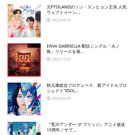
元FTISLANDのソン・スンヒョン主演 人気
ウェブトゥーン...
2023.04.25
ENVii GABRIELLA 配信シングル「火ノ
鳥」リリースを発...
2025.11.07
秋元康総合プロデュース、新アイドルプロ
ジェクト“IDOL...
2023.03.29
『荒川アンダー ザ ブリッジ』アニメ放送
15周年／サブ...