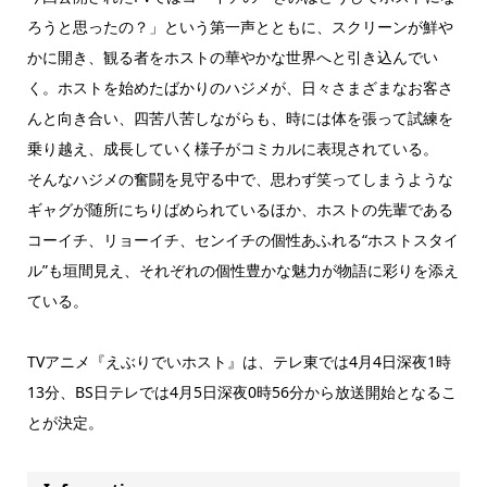
ろうと思ったの？」という第一声とともに、スクリーンが鮮や
かに開き、観る者をホストの華やかな世界へと引き込んでい
く。ホストを始めたばかりのハジメが、日々さまざまなお客さ
んと向き合い、四苦八苦しながらも、時には体を張って試練を
乗り越え、成長していく様子がコミカルに表現されている。
そんなハジメの奮闘を見守る中で、思わず笑ってしまうような
ギャグが随所にちりばめられているほか、ホストの先輩である
コーイチ、リョーイチ、センイチの個性あふれる“ホストスタイ
ル”も垣間見え、それぞれの個性豊かな魅力が物語に彩りを添え
ている。
TVアニメ『えぶりでいホスト』は、テレ東では4月4日深夜1時
13分、BS日テレでは4月5日深夜0時56分から放送開始となるこ
とが決定。