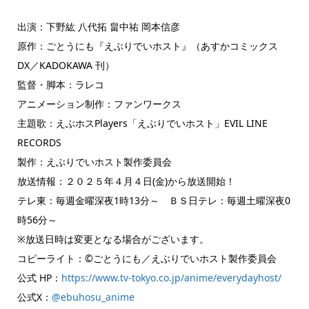
出演：下野紘 八代拓 畠中祐 岡本信彦
原作：ごとうにも『えぶりでいホスト』（あすかコミックス
DX／KADOKAWA 刊）
監督・脚本：ラレコ
アニメーション制作：ファンワークス
主題歌：えぶホスPlayers「えぶりでいホスト」EVIL LINE
RECORDS
製作：えぶりでいホスト製作委員会
放送情報：２０２５年４月４日(金)から放送開始！
テレ東：毎週金曜深夜1時13分～ ＢＳ日テレ：毎週土曜深夜0
時56分～
※放送日時は変更となる場合がございます。
コピーライト：©ごとうにも／えぶりでいホスト製作委員会
公式 HP：
https://www.tv-tokyo.co.jp/anime/everydayhost/
公式X：
@ebuhosu_anime