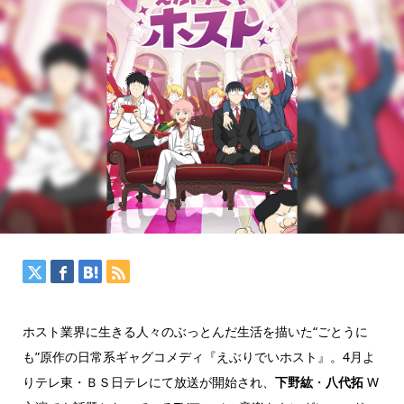
ホスト業界に生きる人々のぶっとんだ生活を描いた“ごとうに
も”原作の日常系ギャグコメディ『えぶりでいホスト』。4月よ
りテレ東・ＢＳ日テレにて放送が開始され、
下野紘
・
八代拓
W