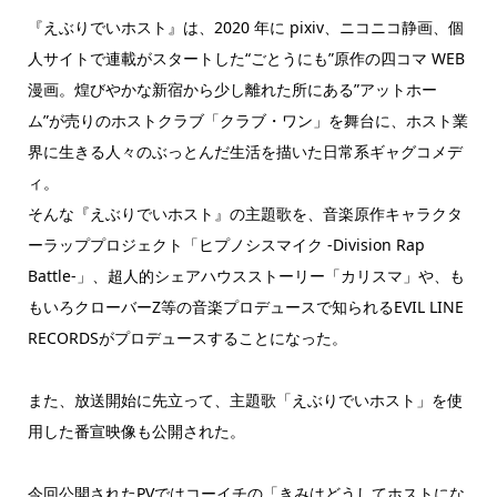
『えぶりでいホスト』は、2020 年に pixiv、ニコニコ静画、個
人サイトで連載がスタートした“ごとうにも”原作の四コマ WEB
漫画。煌びやかな新宿から少し離れた所にある”アットホー
ム”が売りのホストクラブ「クラブ・ワン」を舞台に、ホスト業
界に生きる人々のぶっとんだ生活を描いた日常系ギャグコメデ
ィ。
そんな『えぶりでいホスト』の主題歌を、音楽原作キャラクタ
ーラッププロジェクト「ヒプノシスマイク -Division Rap
Battle-」、超人的シェアハウスストーリー「カリスマ」や、も
もいろクローバーZ等の音楽プロデュースで知られるEVIL LINE
RECORDSがプロデュースすることになった。
また、放送開始に先立って、主題歌「えぶりでいホスト」を使
用した番宣映像も公開された。
今回公開されたPVではコーイチの「きみはどうしてホストにな