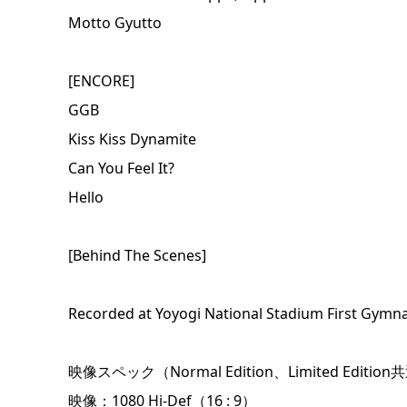
Motto Gyutto
[ENCORE]
GGB
Kiss Kiss Dynamite
Can You Feel It?
Hello
[Behind The Scenes]
Recorded at Yoyogi National Stadium First Gymna
映像スペック（Normal Edition、Limited Edition
映像：1080 Hi-Def（16 : 9）