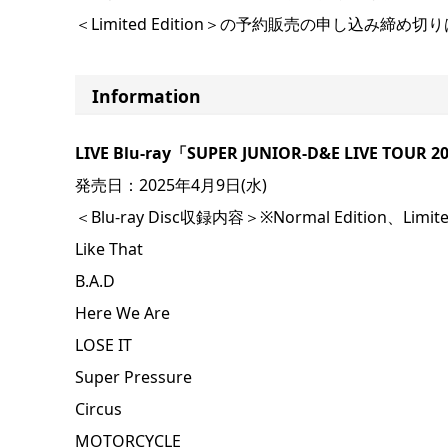
＜Limited Edition＞の予約販売の申し込み締
Information
LIVE Blu-ray「SUPER JUNIOR-D&E LIVE TOUR 20
発売日：2025年4月9日(水)
＜Blu-ray Disc収録内容＞※Normal Edition、Limite
Like That
B.A.D
Here We Are
LOSE IT
Super Pressure
Circus
MOTORCYCLE