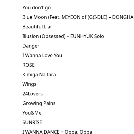
You don’t go
Blue Moon (Feat. MIYEON of (G)I-DLE) – DONGHA
Beautiful Liar
Illusion (Obsessed) – EUNHYUK Solo
Danger
I Wanna Love You
ROSE
Kimiga Naitara
Wings
24Lovers
Growing Pains
You&Me
SUNRISE
I WANNA DANCE + Oppa, Oppa