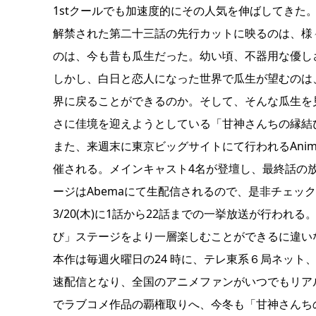
1stクールでも加速度的にその人気を伸ばしてきた
解禁された第二十三話の先行カットに映るのは、様
のは、今も昔も瓜生だった。幼い頃、不器用な優し
しかし、白日と恋人になった世界で瓜生が望むのは
界に戻ることができるのか。そして、そんな瓜生を
さに佳境を迎えようとしている「甘神さんちの縁結
また、来週末に東京ビッグサイトにて行われるAnime
催される。メインキャスト4名が登壇し、最終話の
ージはAbemaにて生配信されるので、是非チェッ
3/20(木)に1話から22話までの一挙放送が行われる
び」ステージをより一層楽しむことができるに違い
本作は毎週火曜日の24 時に、テレ東系６局ネット、BS日
速配信となり、全国のアニメファンがいつでもリア
でラブコメ作品の覇権取りへ、今冬も「甘神さんち