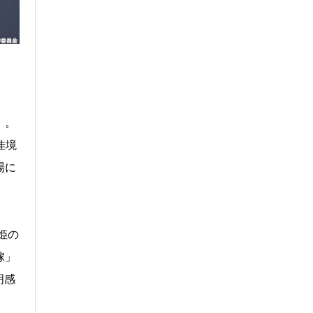
」。
佳境
場に
姫の
嫁」
明感
、