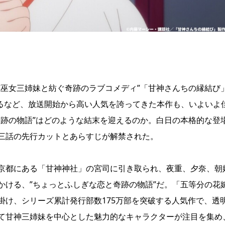
”巫女三姉妹と紡ぐ奇跡のラブコメディ”「甘神さんちの縁結び
するなど、放送開始から高い人気を誇ってきた本作も、いよいよ
奇跡の物語”はどのような結末を迎えるのか。白日の本格的な登
三話の先行カットとあらすじが解禁された。
京都にある「甘神神社」の宮司に引き取られ、夜重、夕奈、朝
かける、”ちょっとふしぎな恋と奇跡の物語”だ。「五等分の花
掛け、シリーズ累計発行部数175万部を突破する人気作で、透
て甘神三姉妹を中心とした魅力的なキャラクターが注目を集め