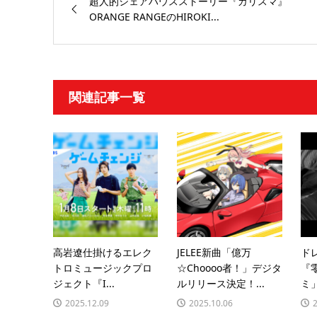
超人的シェアハウスストーリー『カリスマ』
ORANGE RANGEのHIROKI...
関連記事一覧
高岩遼仕掛けるエレク
JELEE新曲「億万
ド
トロミュージックプロ
☆Choooo者！」デジタ
『
ジェクト『I...
ルリリース決定！...
ミ」
2025.12.09
2025.10.06