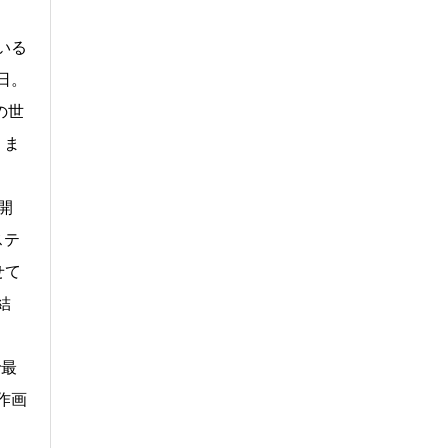
いる
日。
の世
、ま
開
ステ
せて
結
で最
作画