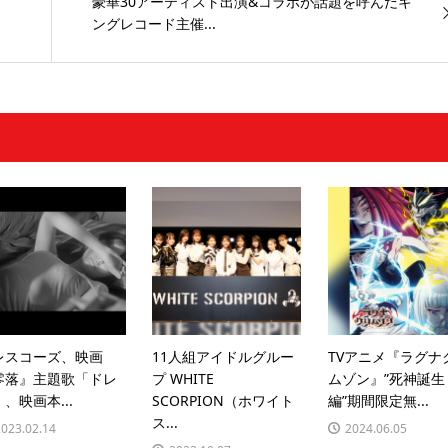
豪華30アーティスト出演&コラボが話題を呼んだキ
ングレコード主催...
レスコーズ、映画
11人組アイドルグルー
TVアニメ『ラグナ
零落』主題歌「ドレ
プ WHITE
ムゾン』”死神誕生
、映画本...
SCORPION（ホワイト
編”期間限定無...
ス...
2023.02.14
2024.06.05