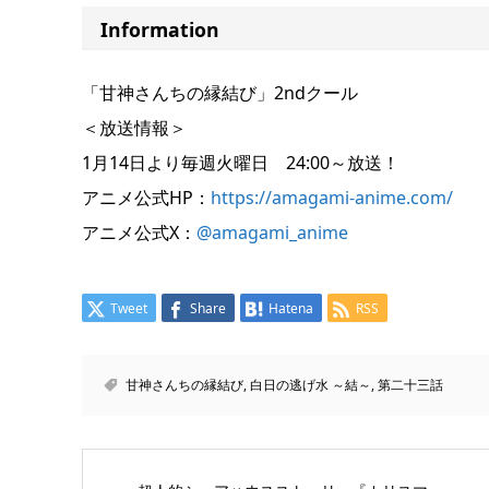
Information
「甘神さんちの縁結び」2ndクール
＜放送情報＞
1月14日より毎週火曜日 24:00～放送！
アニメ公式HP：
https://amagami-anime.com/
アニメ公式X：
@amagami_anime
Tweet
Share
Hatena
RSS
甘神さんちの縁結び
,
白日の逃げ水 ～結～
,
第二十三話