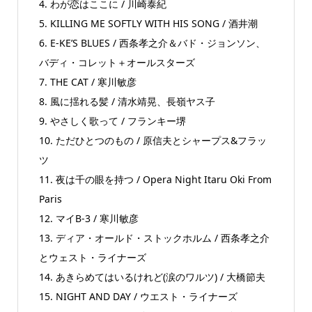
4. わが恋はここに / 川崎泰紀
5. KILLING ME SOFTLY WITH HIS SONG / 酒井潮
6. E-KE’S BLUES / 西条孝之介＆バド・ジョンソン、
バディ・コレット＋オールスターズ
7. THE CAT / 寒川敏彦
8. 風に揺れる髪 / 清水靖晃、長嶺ヤス子
9. やさしく歌って / フランキー堺
10. ただひとつのもの / 原信夫とシャープス&フラッ
ツ
11. 夜は千の眼を持つ / Opera Night Itaru Oki From
Paris
12. マイB-3 / 寒川敏彦
13. ディア・オールド・ストックホルム / 西条孝之介
とウェスト・ライナーズ
14. あきらめてはいるけれど(涙のワルツ) / 大橋節夫
15. NIGHT AND DAY / ウエスト・ライナーズ