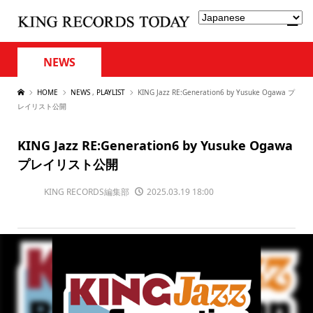
NEWS
HOME
NEWS
,
PLAYLIST
KING Jazz RE:Generation6 by Yusuke Ogawa プ
レイリスト公開
KING Jazz RE:Generation6 by Yusuke Ogawa
プレイリスト公開
KING RECORDS編集部
2025.03.19 18:00