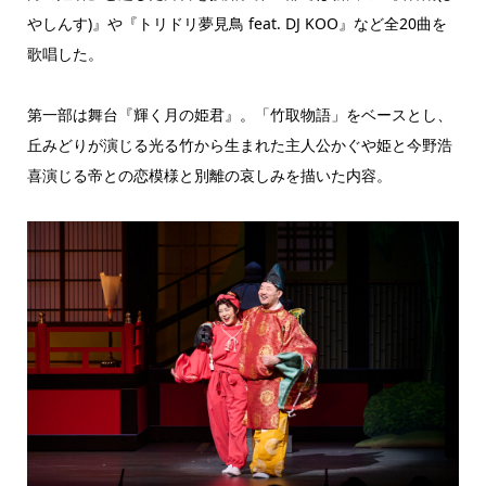
やしんす)』や『トリドリ夢見鳥 feat. DJ KOO』など全20曲を
歌唱した。
第一部は舞台『輝く月の姫君』。「竹取物語」をベースとし、
丘みどりが演じる光る竹から生まれた主人公かぐや姫と今野浩
喜演じる帝との恋模様と別離の哀しみを描いた内容。