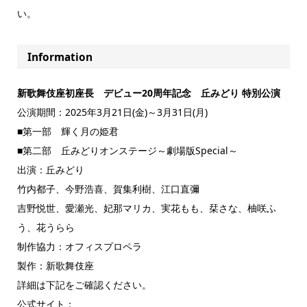
い。
Information
新歌舞伎座初座長 デビュー20周年記念 丘みどり 特別公演
公演期間：2025年3月21日(金)～3月31日(月)
■第一部 輝く月の姫君
■第二部 丘みどりオンステージ～劇場版Special～
出演：丘みどり
竹内都子、今野浩喜、賀集利樹、江口直彌
吉野悦世、愛瀬光、妃那マリカ、実花もも、栞さな、柚咲ふ
う、花うらら
制作協力：オフィスプロペラ
製作：新歌舞伎座
詳細は下記をご確認ください。
公式サイト：