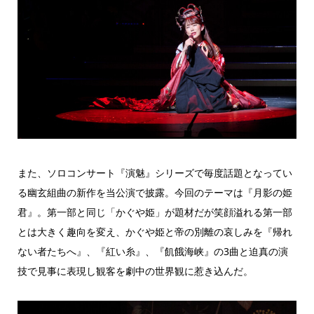
また、ソロコンサート『演魅』シリーズで毎度話題となってい
る幽玄組曲の新作を当公演で披露。今回のテーマは『月影の姫
君』。第一部と同じ「かぐや姫」が題材だが笑顔溢れる第一部
とは大きく趣向を変え、かぐや姫と帝の別離の哀しみを『帰れ
ない者たちへ』、『紅い糸』、『飢餓海峡』の3曲と迫真の演
技で見事に表現し観客を劇中の世界観に惹き込んだ。