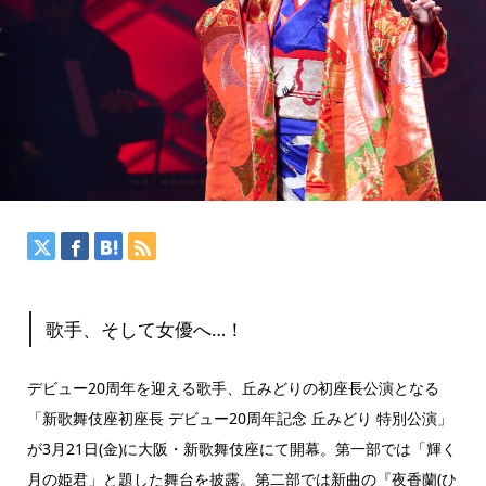
歌手、そして女優へ…！
デビュー20周年を迎える歌手、丘みどりの初座長公演となる
「新歌舞伎座初座長 デビュー20周年記念 丘みどり 特別公演」
が3月21日(金)に大阪・新歌舞伎座にて開幕。第一部では「輝く
月の姫君」と題した舞台を披露。第二部では新曲の『夜香蘭(ひ