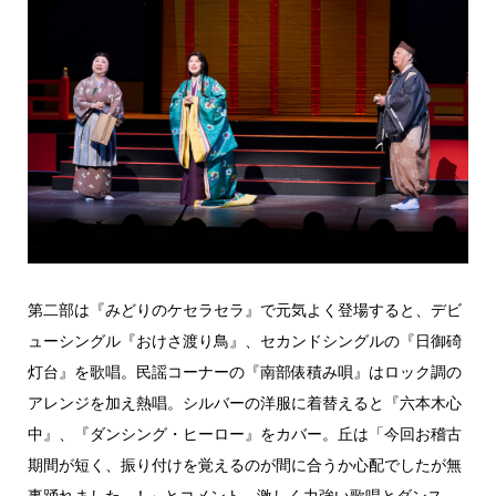
第二部は『みどりのケセラセラ』で元気よく登場すると、デビ
ューシングル『おけさ渡り鳥』、セカンドシングルの『日御碕
灯台』を歌唱。民謡コーナーの『南部俵積み唄』はロック調の
アレンジを加え熱唱。シルバーの洋服に着替えると『六本木心
中』、『ダンシング・ヒーロー』をカバー。丘は「今回お稽古
期間が短く、振り付けを覚えるのが間に合うか心配でしたが無
事踊れました…！」とコメント。激しく力強い歌唱とダンス