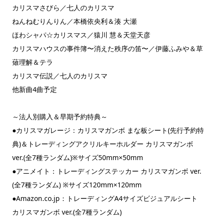
カリスマさびら／七人のカリスマ
ねんねむりんりん／本橋依央利＆湊 大瀬
ほわシャパ☆カリスマス／猿川 慧＆天堂天彦
カリスマハウスの事件簿〜消えた秩序の笛〜／伊藤ふみや＆草
薙理解＆テラ
カリスマ伝説／七人のカリスマ
他新曲4曲予定
～法人別購入＆早期予約特典～
●カリスマガレージ：カリスマガンボ まな板シート(先行予約特
典)＆トレーディングアクリルキーホルダー カリスマガンボ
ver.(全7種ランダム)※サイズ50mm×50mm
●アニメイト：トレーディングステッカー カリスマガンボ ver.
(全7種ランダム) ※サイズ120mm×120mm
●Amazon.co.jp：トレーディングA4サイズビジュアルシート
カリスマガンボ ver.(全7種ランダム)