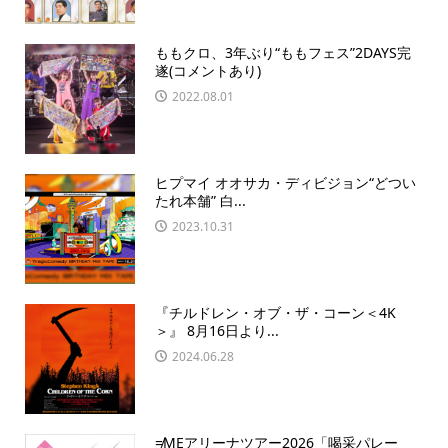
ももクロ、3年ぶり“ももフェス”2DAYS完
遂(コメントあり)
2022.08.01
ヒプマイ オオサカ・ディビジョン“どつい
たれ本舗” 白...
2023.10.31
『チルドレン・オブ・ザ・コーン＜4K
＞』 8月16日より...
2024.06.28
≠MEアリーナツアー2026「喝采パレー