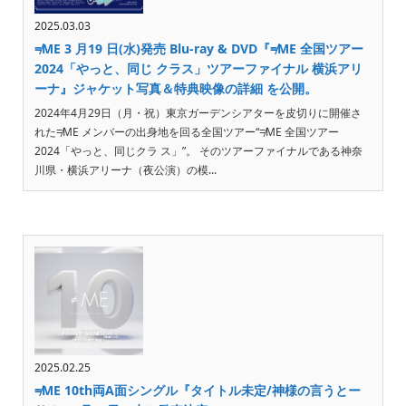
2025.03.03
≠ME 3 ⽉19 ⽇(⽔)発売 Blu-ray & DVD『≠ME 全国ツアー
2024「やっと、同じ クラス」ツアーファイナル 横浜アリ
ーナ』ジャケット写真＆特典映像の詳細 を公開。
2024年4⽉29⽇（⽉・祝）東京ガーデンシアターを⽪切りに開催さ
れた≠ME メンバーの出⾝地を回る全国ツアー“≠ME 全国ツアー
2024「やっと、同じクラ ス」”。 そのツアーファイナルである神奈
川県・横浜アリーナ（夜公演）の模...
2025.02.25
≠ME 10th両A面シングル『タイトル未定/神様の言うとー