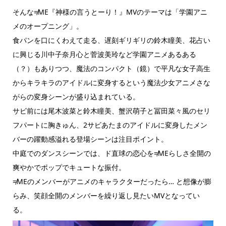
そんな≠ME『神様の言うとーり！』MVのテーマは「学園アニ
メのオープニング」。
食パンを口にくわえて走る、遅刻ギリギリの鈴木瞳美、花占い
に興じる川中子奈月心と菅波美玲など学園アニメあるある
（？）もありつつ、魔法のコンパクト（鏡）で平凡な女子高生
からキラキラのアイドルに変身するという魔法少女アニメさな
がらの変身シーンが盛り込まれている。
サビ前には尾木波菜と鈴木瞳美、蟹沢萌子と冨田菜々風のセリ
フパートに胸きゅん、2サビあたまのアイドルに変身したメン
バーの躍動感溢れる登場シーンは注目ポイント。
中庭でのダンスシーンでは、ド直球の恋心を≠MEらしさ全開の
爽やかでポップでキュートな振付。
≠MEのメンバーがアニメのキャラクターだったら… と想像が膨
らみ、笑顔全開のメンバーを繰り返し見たいMVとなってい
る。