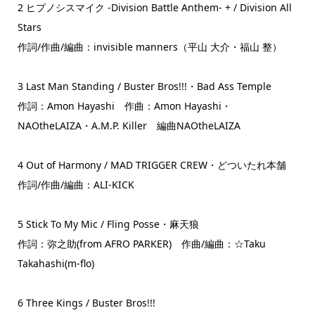
2 ヒプノシスマイク -Division Battle Anthem- + / Division All
Stars
作詞/作曲/編曲：invisible manners（平山 大介・福山 整）
3 Last Man Standing / Buster Bros!!!・Bad Ass Temple
作詞：Amon Hayashi 作曲：Amon Hayashi・
NAOtheLAIZA・A.M.P. Killer 編曲NAOtheLAIZA
4 Out of Harmony / MAD TRIGGER CREW・どついたれ本舗
作詞/作曲/編曲：ALI-KICK
5 Stick To My Mic / Fling Posse・麻天狼
作詞：弥之助(from AFRO PARKER) 作曲/編曲：☆Taku
Takahashi(m-flo)
6 Three Kings / Buster Bros!!!