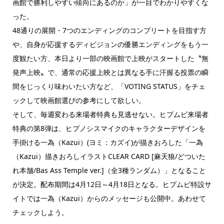
画館で勝利しやすい傾向にあるのか」が一目でわかりやすくな
った。
48通りの展開・7つのエンディングのコンプリートを目指す方
や、自身が応援するディビジョンの優勝エンディングをもう一
度観たい方、本日より一部の映画館で上映がスタートした〝無
発声上映〟で、通常の応援上映とは異なる手に汗握る投票の瞬
間をじっくり味わいたい方など、「VOTING STATUS」をチェ
ックして映画館選びの参考にして欲しい。
そして、毎週変わる来場者特典も見逃せない。ヒプムビ来場者
特典の第8弾は、ヒプノシスマイクのキャラクターデザインを
手掛ける一為（Kazui）(ヨミ：カズイ)が描きおろした「一為
（Kazui）描きおろしイラストCLEAR CARD [麻天狼/どついた
れ本舗/Bas Ass Temple ver.]（全3種ランダム）」となること
が決定。配布期間は4月12日～4月18日となる。ヒプムビ特設サ
イトでは一為（Kazui）からのメッセージも公開中。あわせて
チェックしよう。