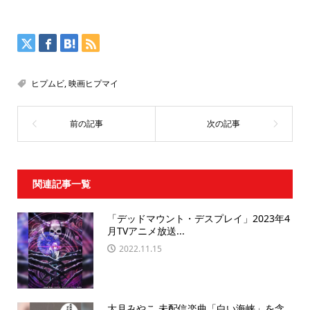
ヒプムビ
,
映画ヒプマイ
関連記事一覧
「デッドマウント・デスプレイ」2023年4
月TVアニメ放送...
2022.11.15
大月みやこ 未配信楽曲「白い海峡」を含