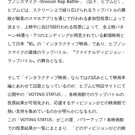
プノシスマイク –Division Rap Battle-」（以下、ヒプムビ）。
ヒプムビは、スクリーン上で繰り広げられるラップバトルの勝
敗が観客のスマホアプリを通じて行われる参加型投票によって
決まり、上映中に合計5回行われる投票によって、全上映パタ
ーン48通り・7つのエンディングが用意されている劇場映画と
して日本〝初〟の「インタラクティブ映画」であり、ヒプノシ
スマイクの最後のラップバトル、〝ファイナルディビジョン・
ラップバトル〟の舞台となる。
そして「インタラクティブ映画」ならではの試みとして映画本
編とあわせて話題となっているのが、ヒプムビ特設サイトにて
公開中の「VOTING STATUS」。各映画館でのラップバトルの
投票結果が可視化され、応援するディビジョンがどの映画館で
熱い支持を集めているのかが明らかになるもの。
この「VOTING STATUS」がこの度、パワーアップ！各映画館
での投票結果が一覧にまとまり、「どのディビジョンがどの映