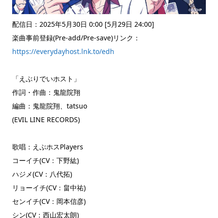
配信日：2025年5月30日 0:00 [5月29日 24:00]
楽曲事前登録(Pre-add/Pre-save)リンク：
https://everydayhost.lnk.to/edh
「えぶりでいホスト」
作詞・作曲：鬼龍院翔
編曲：鬼龍院翔、tatsuo
(EVIL LINE RECORDS)
歌唱：えぶホスPlayers
コーイチ(CV：下野紘)
ハジメ(CV：八代拓)
リョーイチ(CV：畠中祐)
センイチ(CV：岡本信彦)
シン(CV：西山宏太朗)