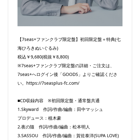
【7seas+ファンクラブ限定盤】初回限定盤＋特典(七
海ひろきぬいぐるみ)
税込￥9,680(税抜￥8,800)
※7seas+ファンクラブ限定盤の詳細・ご注文は、
7seas+へログイン後「GOODS」よりご確認くださ
い。https://7seasplus-fc.com/
■CD収録内容 ※初回限定盤・通常盤共通
1.Skyward 作詞/作曲/編曲：田中マッシュ
プロデュース：植木豪
2.夜の隨 作詞/作曲/編曲：松本明人
3.SASSOU 作詞/作曲/編曲：賀佐泰洋(SUPA LOVE)