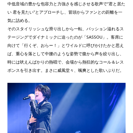
中低音域の豊かな包容力と力強さを感じさせる歌声で“君と居た
い 君を見たい”とアプローチし、冒頭からファンとの距離を一
気に詰める。
そのスタイリッシュな滑り出しから一転、パッション溢れるス
テージングでダイナミックに迫ったのが「SASSOU」。客席に
向けて「行くぞ、おらー！」とワイルドに呼びかけたかと思え
ば、重心を落として中腰のような姿勢で腹から声を絞り出し、
時には吠えんばかりの熱唱で、会場から熱狂的なコール＆レス
ポンスを引き出す。まさに威風堂々、颯爽とした歌いぶりだ。