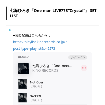
七海ひろき「One-man LIVE773“Crystal”」 SET
LIST
■音楽配信はこちらから：
https://playlist.kingrecords.co.jp/?
post_type=playlist&p=2273