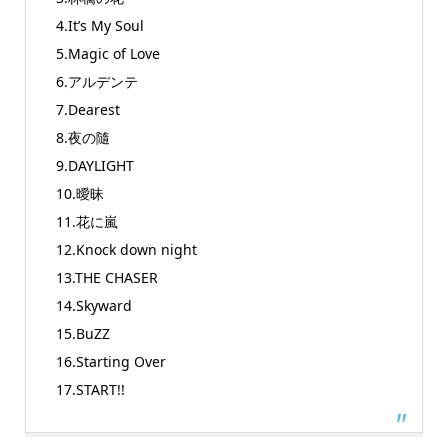
4.It’s My Soul
5.Magic of Love
6.アルデンテ
7.Dearest
8.夜の隨
9.DAYLIGHT
10.曖昧
11.花に嵐
12.Knock down night
13.THE CHASER
14.Skyward
15.BuZZ
16.Starting Over
17.START!!