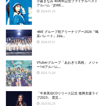
小森まなみ 40周年記念ファイナルベスト
アルバム『JEWE...
2024.01.23
≠ME グループ初アリーナツアー2026『喝
采パレード』2da...
2026.07.21
VTuberグループ「あおぎり高校」 メジャ
ー1stアルバム...
2025.12.20
「牛来美佳CDリリース記念 復興支援ライ
ブ2023」 震災...
2023.02.23