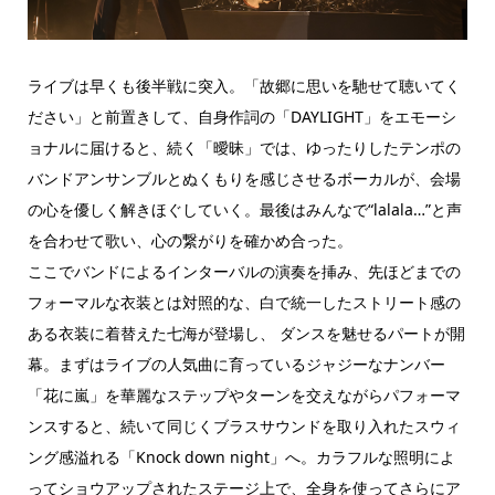
ライブは早くも後半戦に突入。「故郷に思いを馳せて聴いてく
ださい」と前置きして、自身作詞の「DAYLIGHT」をエモーシ
ョナルに届けると、続く「曖昧」では、ゆったりしたテンポの
バンドアンサンブルとぬくもりを感じさせるボーカルが、会場
の心を優しく解きほぐしていく。最後はみんなで“lalala…”と声
を合わせて歌い、心の繋がりを確かめ合った。
ここでバンドによるインターバルの演奏を挿み、先ほどまでの
フォーマルな衣装とは対照的な、白で統一したストリート感の
ある衣装に着替えた七海が登場し、 ダンスを魅せるパートが開
幕。まずはライブの人気曲に育っているジャジーなナンバー
「花に嵐」を華麗なステップやターンを交えながらパフォーマ
ンスすると、続いて同じくブラスサウンドを取り入れたスウィ
ング感溢れる「Knock down night」へ。カラフルな照明によ
ってショウアップされたステージ上で、全身を使ってさらにア