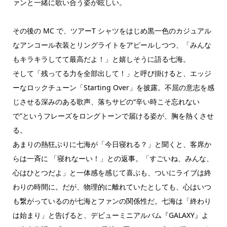
ァンと一緒に歌い合う姿が眩しい。
その後の MC で、ツアーT シャツをはじめ黒一色のカジュアル
なアンコール衣装とリングライトをアピールしつつ、「みんな
もキラキラしてて最高だよ！」と嬉しそうに語る七海。
そして「残ってる力を全部出して！」と呼び掛けると、エッジ
ーなロックチューン「Starting Over」を披露。不屈の意志を感
じさせる深みのある歌声、落ちサビの“辛い時こそ忘れない
で”というフレーズをロングトーンで届ける姿が、胸を熱くさせ
る。
あまりの熱狂ぶりに七海が「今日寝れる？」と聞くと、客席か
らは一斉に 「寝れなーい！」との返事。「すごいね、みんな、
心はひとつだよ」と一体感を感じて喜ぶも、ついにライブは終
わりの時間に。だが、物理的に離れていたとしても、心はいつ
も繋がっているのが七海とファンの関係性だ。七海は「終わり
は始まり」と告げると、デビューミニアルバム『GALAXY』よ