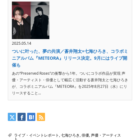
2025.05.14
ついに叶った、夢の共演／蒼井翔太×七海ひろき、コラボミ
ニアルバム『METEORA』リリース決定。9月にはライブ開
催も
あの“Preserved Roses”の衝撃から1年。ついにコラボ作品が実現 声
優・アーティスト・俳優として幅広く活動する蒼井翔太と七海ひろき
が、コラボミニアルバム『METEORA』を2025年8月27日（水）にリ
リースすること...
ライブ・イベントレポート
,
七海ひろき
,
俳優
,
声優・アーティス
ト