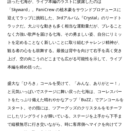
語った七海が、ライブ本編のラストに披露したのは
「Skyward」。PaniCrew の植木豪をサウンドプロデュースに
迎えてラップに挑戦した、3rdアルバム『Crystal』のリードト
ラックだ。大ぶりな動きも多く相当な運動量だが、ブレること
なく力強い歌声を届ける七海。その勇ましい姿、自分にリミッ
トを定めることなく新しいことに取り組むチャレンジ精神が、
観る者の心をも鼓舞する。最後は背中を向けて右手を高く突き
上げ、空の向こうのどこまでも広がる可能性を示して、ライブ
本編を締め括った。
盛大な「ひろき」コールを受けて、「みんな、ありがとー！」
と元気いっぱいでステージに舞い戻った七海は、コーレスパー
トをたっぷり備えた晴れやかなアップ「BuZZ」でアンコールを
スタート。その指には、ツアーグッズのクリスタルをモチーフ
にしたリングライトが輝いている。ステージを上手から下手ま
で縦横無尽に行き交いながら、時に客席側へマイクを向けてフ