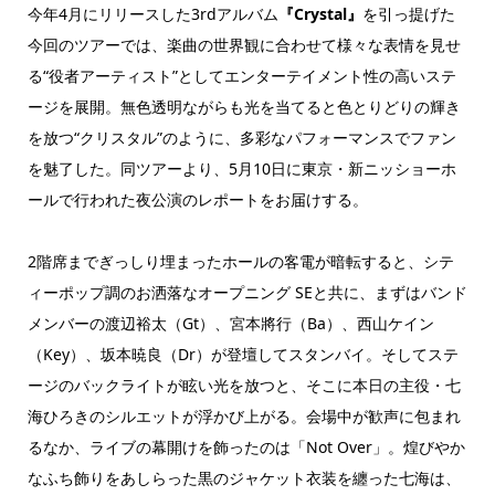
今年4月にリリースした3rdアルバム
『Crystal』
を引っ提げた
今回のツアーでは、楽曲の世界観に合わせて様々な表情を見せ
る“役者アーティスト”としてエンターテイメント性の高いステ
ージを展開。無色透明ながらも光を当てると色とりどりの輝き
を放つ“クリスタル”のように、多彩なパフォーマンスでファン
を魅了した。同ツアーより、5月10日に東京・新ニッショーホ
ールで行われた夜公演のレポートをお届けする。
2階席までぎっしり埋まったホールの客電が暗転すると、シテ
ィーポップ調のお洒落なオープニング SEと共に、まずはバンド
メンバーの渡辺裕太（Gt）、宮本將行（Ba）、西山ケイン
（Key）、坂本暁良（Dr）が登壇してスタンバイ。そしてステ
ージのバックライトが眩い光を放つと、そこに本日の主役・七
海ひろきのシルエットが浮かび上がる。会場中が歓声に包まれ
るなか、ライブの幕開けを飾ったのは「Not Over」。煌びやか
なふち飾りをあしらった黒のジャケット衣装を纏った七海は、