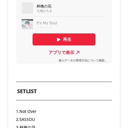
SETLIST
1.Not Over
2.SASSOU
3.林檎の花