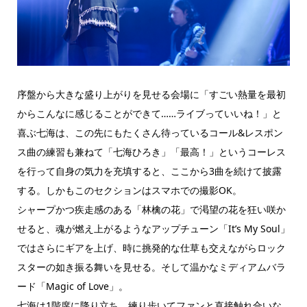
序盤から大きな盛り上がりを見せる会場に「すごい熱量を最初
からこんなに感じることができて……ライブっていいね！」と
喜ぶ七海は、この先にもたくさん待っているコール&レスポン
ス曲の練習も兼ねて「七海ひろき」「最高！」というコーレス
を行って自身の気力を充填すると、ここから3曲を続けて披露
する。しかもこのセクションはスマホでの撮影OK。
シャープかつ疾走感のある「林檎の花」で渇望の花を狂い咲か
せると、魂が燃え上がるようなアップチューン「It’s My Soul」
ではさらにギアを上げ、時に挑発的な仕草も交えながらロック
スターの如き振る舞いを見せる。そして温かなミディアムバラ
ード「Magic of Love」。
七海は1階席に降り立ち、練り歩いてファンと直接触れ合いな