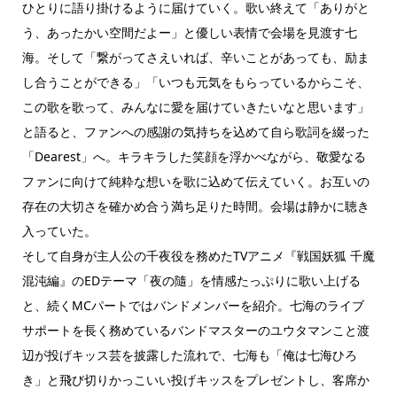
ひとりに語り掛けるように届けていく。歌い終えて「ありがと
う、あったかい空間だよー」と優しい表情で会場を見渡す七
海。そして「繋がってさえいれば、辛いことがあっても、励ま
し合うことができる」「いつも元気をもらっているからこそ、
この歌を歌って、みんなに愛を届けていきたいなと思います」
と語ると、ファンへの感謝の気持ちを込めて自ら歌詞を綴った
「Dearest」へ。キラキラした笑顔を浮かべながら、敬愛なる
ファンに向けて純粋な想いを歌に込めて伝えていく。お互いの
存在の大切さを確かめ合う満ち足りた時間。会場は静かに聴き
入っていた。
そして自身が主人公の千夜役を務めたTVアニメ『戦国妖狐 千魔
混沌編』のEDテーマ「夜の隨」を情感たっぷりに歌い上げる
と、続くMCパートではバンドメンバーを紹介。七海のライブ
サポートを長く務めているバンドマスターのユウタマンこと渡
辺が投げキッス芸を披露した流れで、七海も「俺は七海ひろ
き」と飛び切りかっこいい投げキッスをプレゼントし、客席か