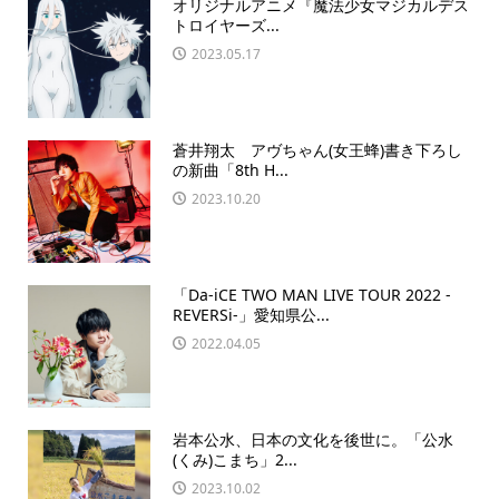
オリジナルアニメ『魔法少⼥マジカルデス
トロイヤーズ...
2023.05.17
蒼井翔太 アヴちゃん(女王蜂)書き下ろし
の新曲「8th H...
2023.10.20
「Da-iCE TWO MAN LIVE TOUR 2022 -
REVERSi-」愛知県公...
2022.04.05
岩本公水、日本の文化を後世に。「公水
(くみ)こまち」2...
2023.10.02