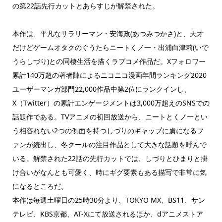
の第22話先行カットとあらすじが解禁された。
本作は、平凡なサラリーマン・安海政(あつみつかさ)と、天才
だけどゲームオタクのぐうたらニートくノ一・出浦白津莉(いで
うらしづり)との同棲生活を描くラブコメ作品だ。Xフォロワー
累計140万超の著者陣によるニコニコ漫画年間ランキング2020
ユーザーマンガ部門22,000作品中第2位にランクインし、
X（Twitter）の累計エンゲージメントは3,000万超えのSNSでの
話題作である。TVアニメの初回放送から、ニートとくノ一とい
う相容れない2つの側面を持つしづりのギャップに虜になるフ
ァンが続出し、冬クールの注目作品として大きな話題を呼んで
いる。解禁された22話の先行カットでは、しづりとひまりと掛
け合いがなんとも可愛く、時にギグ要素もある描写で非常に気
になるところだ。
本作は毎週土曜日の25時30分より、TOKYO MX、BS11、サン
テレビ、KBS京都、AT-Xにて放送されるほか、dアニメストア