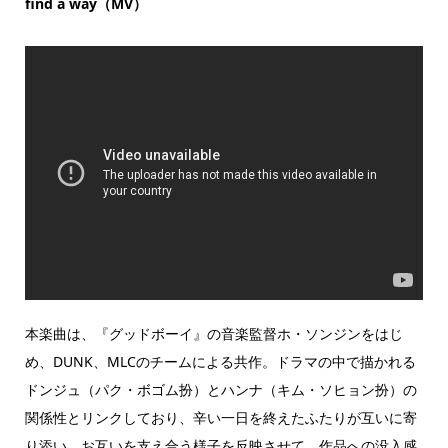
find a way（MV）
本楽曲は、『グッドボーイ』の音楽監督ホ・ソンジンをはじ
め、DUNK、MLCのチームによる共作。ドラマの中で描かれる
ドンジュ（パク・ボゴム扮）とハンナ（キム・ソヒョン扮）の
関係性とリンクしており、辛い一日を終えたふたりが互いに寄
り添い、お互いを支え合う様子を反映させて、作品への没入感