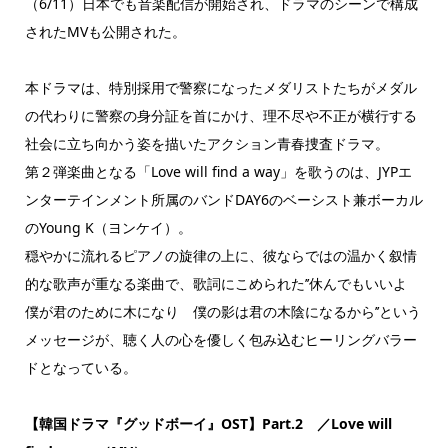
（6/11）日本でも音楽配信が開始され、ドラマのシーンで構成
されたMVも公開された。
本ドラマは、特別採用で警察になったメダリストたちがメダル
の代わりに警察の身分証を首にかけ、理不尽や不正が横行する
社会に立ち向かう姿を描いたアクション青春捜査ドラマ。
第２弾楽曲となる「Love will find a way」を歌うのは、JYPエ
ンターテインメント所属のバンドDAY6のベーシスト兼ボーカル
のYoung K（ヨンケイ）。
穏やかに流れるピアノの旋律の上に、彼ならではの温かく叙情
的な歌声が重なる楽曲で、歌詞にこめられた’’休んでもいいよ
僕が君のために木になり 僕の影は君の木陰になるから’’という
メッセージが、聴く人の心を優しく包み込むヒーリングバラー
ドとなっている。
【韓国ドラマ『グッドボーイ』OST】Part.2 ／Love will